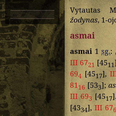
Vytautas M
žodynas
, 1-o
asmai
asmai
1
sg.
:
III 67
[45
21
11
69
[45
],
I
4
17
81
[53
];
a
16
3
III 69
[45
]
3
17
[43
],
III 67
34