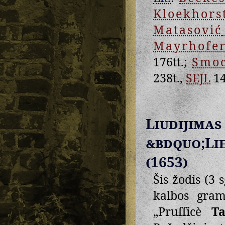
Kloekhors
Matasović
Mayrhofe
176tt.;
Smoc
238t.,
SEJL
14
Liudij
&bdquo;Li
(1653)
Šis žodis (3 
kalbos gram
„Pruſſicè
T