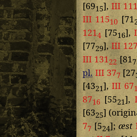
[69
],
III 11
15
III 115
[71
10
121
[75
],
4
16
[77
],
III 12
29
III 131
[81
22
7
pl.
III 37
[27
7
[43
],
III 67
21
87
[55
],
16
21
[63
] (origi
25
7
[5
];
æst
7
24