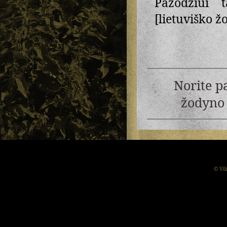
Pažodžiui 
[lietuviško ž
Norite p
žodyno 
© Vil