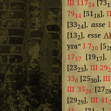
III 117
[73
24
1
79
[51
],
I
14
18
[33
],
asse
24
[13
],
esse
A
2
yra“
I 7
[5
10
2
17
[19
],
17
17
[23
],
III 29
23
33
[25
],
II
6
30
III 35
[27
20
2
[29
],
III 41
29
41
[31
],