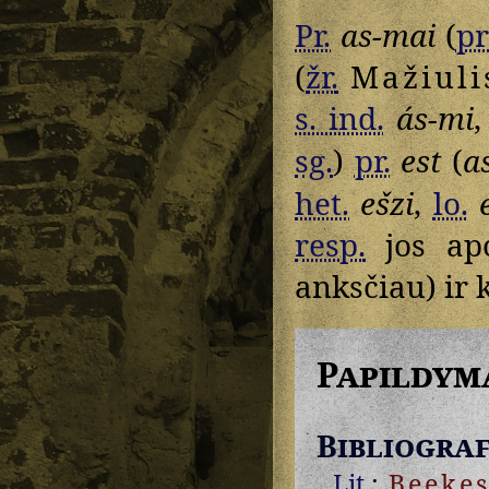
Pr.
as-mai
(
pr
(
žr.
Mažiuli
s. ind.
ás-mi
sg.
)
pr.
est
(
a
het.
ešzi
,
lo.
resp.
jos apo
anksčiau) ir 
Papildym
Bibliograf
Lit.
:
Beeke