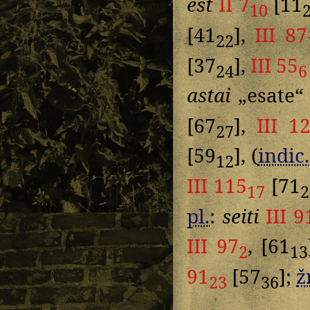
est
II 7
[11
10
[41
],
III 87
22
[37
],
III 55
24
6
astai
„esate
[67
],
III 1
27
[59
], (
indic.
12
III 115
[71
17
2
pl.
:
seiti
III 9
III 97
, [61
2
13
91
[57
];
žr
23
36