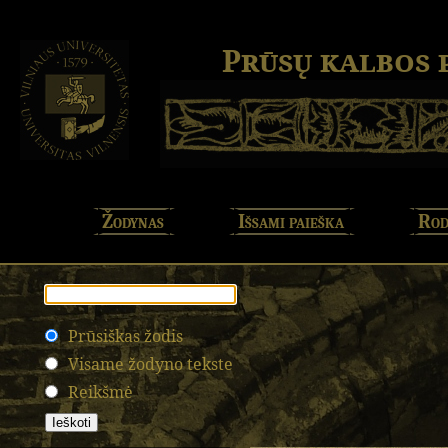
Prūsų kalbos
Žodynas
Išsami paieška
Rod
Prūsiškas žodis
Visame žodyno tekste
Reikšmė