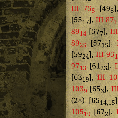
III 75
[49
5
8
[55
],
III 87
17
1
89
[57
],
II
14
7
89
[57
],
25
15
[59
],
III 95
24
97
[61
],
13
23
[63
],
III 1
19
103
[65
],
II
9
3
(2×) [65
14,15
105
[67
],
19
2