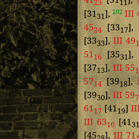
23
11
102
[31
],
III
31
45
[33
],
24
17
[33
],
III 49
33
51
[35
],
16
31
[37
],
III 55
13
57
[39
],
14
18
[39
],
III 59
30
61
[41
]
II
17
19
III 63
[41
10
3
[45
],
III 71
28