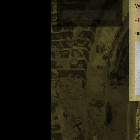
Vy
-
-m