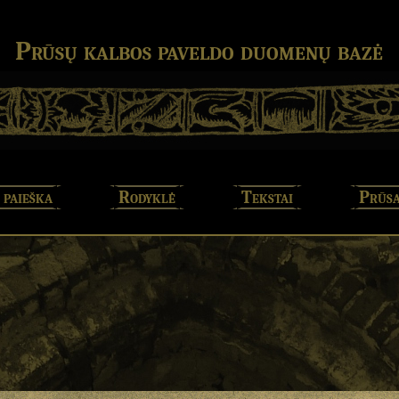
Prūsų kalbos paveldo duomenų bazė
 paieška
Rodyklė
Tekstai
Prūsa