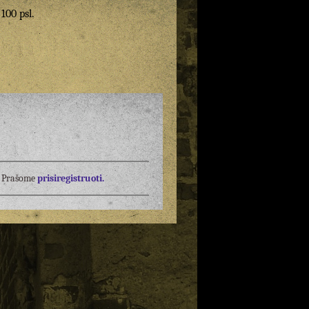
 100 psl.
į? Prašome
prisiregistruoti.