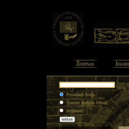
Žodynas
Išsami
Prūsiškas žodis
Visame žodyno tekste
Reikšmė