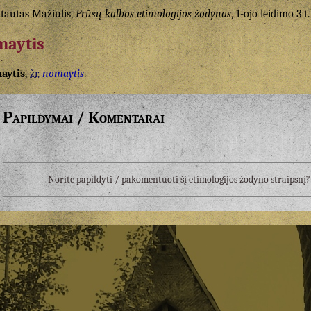
tautas Mažiulis,
Prūsų kalbos etimologijos žodynas
, 1-ojo leidimo 3 t.
maytis
aytis
,
žr.
nomaytis
.
Papildymai / Komentarai
Norite papildyti / pakomentuoti šį etimologijos žodyno straipsn