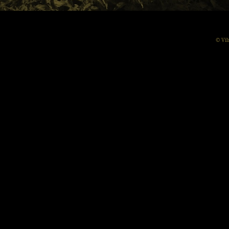
© Vil