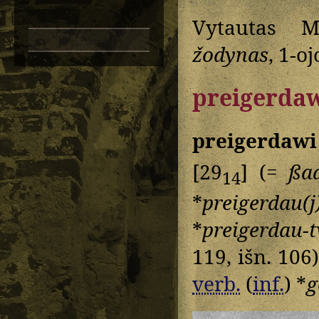
Vytautas M
žodynas
, 1-oj
preigerda
preigerdawi
[29
] (=
ßa
14
*
preigerdau(j
*
preigerdau-t
119, išn. 106
verb.
(
inf.
) *
g