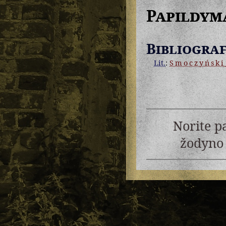
Papildym
Bibliograf
Lit.
:
Smoczyński
Norite p
žodyno 