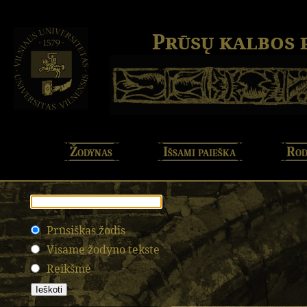
Prūsų kalbos
Žodynas
Išsami paieška
Rod
Prūsiškas žodis
Visame žodyno tekste
Reikšmė