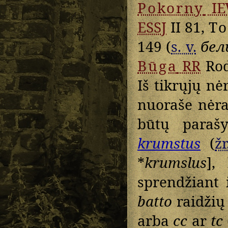
Pokorny
IE
ESSJ
II 81,
To
149 (
s. v.
бел
Būga
RR
Rod
Iš tikrųjų nė
nuoraše nėra
būtų para
krumstus
(
žr
*
krumslus
],
sprendžiant 
batto
raidži
arba
cc
ar
tc