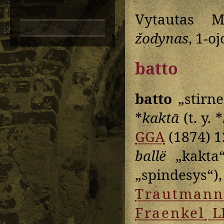
Vytautas M
žodynas
, 1-o
batto
batto
„stirne
*
kaktā
(t. y. *
GGA
(1874) 12
ballë
„kakta
„spindesys“),
Trautmann
Fraenkel
L