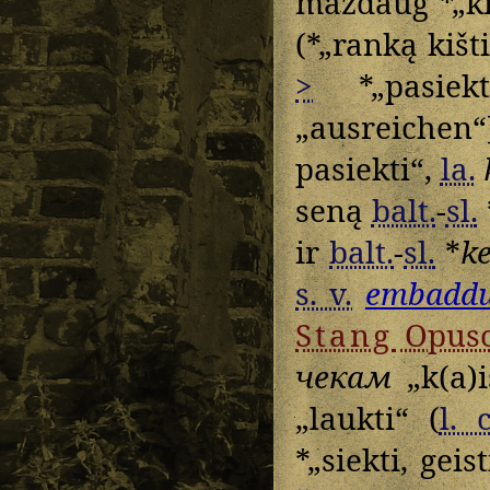
maždaug *„ki
(*„ranką kišt
>
*„pasiekt
„ausreichen“] 
pasiekti“,
la.
seną
balt.
-
sl.
ir
balt.
-
sl.
*
k
s. v.
embaddu
Stang
Opusc
чекам
„k(a)i
„laukti“ (
l. c
*„siekti, geis