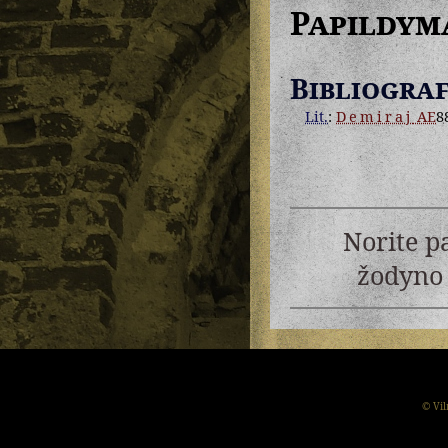
Papildym
Bibliograf
Lit.
:
Demiraj
AE
8
Norite p
žodyno 
© Vil