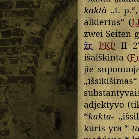
kaktà
„t. p.“
alkierius“ (
L
zwei Seiten g
žr.
PKP
II 27
išaiškinta (
F
jie suponuoj
„išsikišimas“
substantyva
adjektyvo (ti
*
kakta-
„išsik
kuris yra *
-t