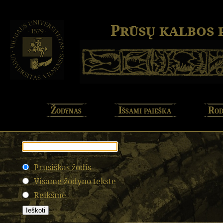
Prūsų kalbos
Žodynas
Išsami paieška
Rod
Prūsiškas žodis
Visame žodyno tekste
Reikšmė