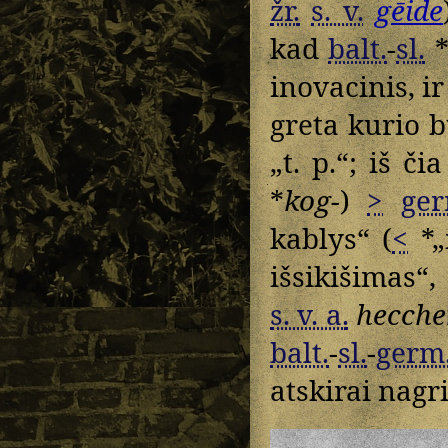
žr.
s. v.
gēide
kad
balt.
-
sl.
inovacinis, i
greta kurio b
„t. p.“; iš č
*
kog-
)
>
ger
kablys“ (
<
*„
išsikišimas“
s. v. a.
hecche
balt.
-
sl.
-
germ
atskirai nagr