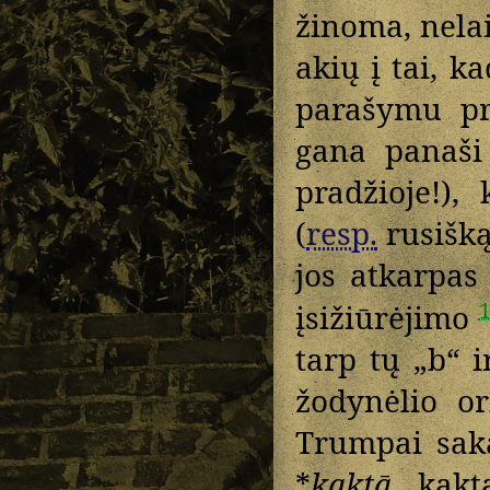
žinoma, nela
akių į tai, k
parašymu pr
gana panaši 
pradžioje!)
(
resp.
rusišką
jos atkarpas
įsižiūrėjimo
tarp tų „b“ 
žodynėlio or
Trumpai sak
*
kaktā
„kakta“