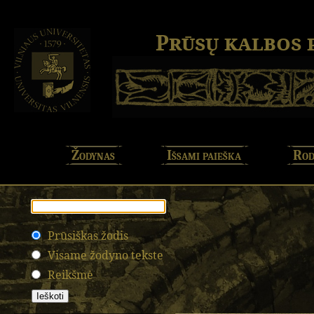
Prūsų kalbos
Žodynas
Išsami paieška
Rod
Prūsiškas žodis
Visame žodyno tekste
Reikšmė