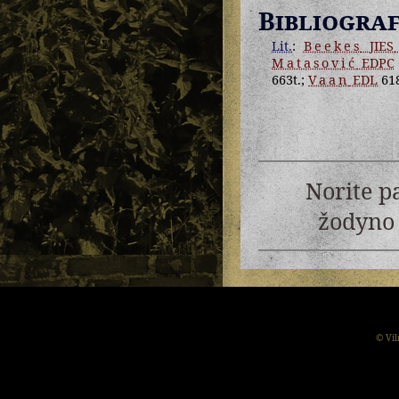
Bibliograf
Lit.
:
Beekes
JIES 
Matasović
EDPC
663t.;
Vaan
EDL
618
Norite p
žodyno 
© Vil