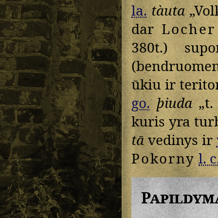
la.
tàuta
„Volk
dar
Locher
380t.) sup
(bendruomenė,
ūkiu ir teritor
go.
þiuda
„t. 
kuris yra tur
tā
vedinys ir
Pokorny
l. c
Papildym