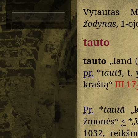
Vytautas M
žodynas
, 1-oj
tauto
tauto
„land (
pr.
*
tautɔ̄
, t. 
kraštą“
III 17
Pr.
*
tautā
„k
žmonės“
<
*„
1032, reikšm