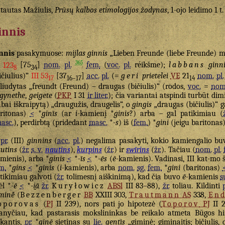
tautas Mažiulis,
Prūsų kalbos etimologijos žodynas
, 1-ojo leidimo 1 t
innis
nnis
pasakymuose:
mijlas ginnis
„Lieben Freunde (liebe Freunde) mi
365
I 123
[75
]
nom.
pl.
fem.
(
voc.
pl.
réikšme);
labbans
ginn
8
34
ičiulius)“
III 53
[37
]
acc.
pl.
(=
geri
prietelei
VE
21
nom.
pl.
17
16–17
14
liudytas „freundt (Freund) – draugas (bičiulis)“ (rodos,
voc.
=
nom
gynethe
,
geigete
(
PKP
I 31
ir liter.
); čia variantai atspindi turbūt dim
abai iškraipytą) „draugužis, draugelis“, o
gingis
„draugas (bičiulis)“ 
ritonas)
<
*
ginīs
(ar
i
-kamienį *
ginis
?) arba – gal patikimiau (
asc.
), perdirbtą (pridedant
masc.
*
-s
) iš (
fem.
) *
gini
(jeigu baritonas
š
pr.
(III)
ginnins
(
acc.
pl.
) negalima pasakyti, kokio kamiengalio buv
utins
(
žr.
s. v.
nautins
),
kurpins
(
žr.
) ir
swīrins
(
žr.
). Tačiau (
nom.
pl.
mienis), arba *
ginis
<
*
-īs
<
*
-ēs
(
ē
-kamienis). Vadinasi, III kat-mo
m.
*
gins
<
*
ginis
(
i
-kamienis), arba
nom.
sg.
fem.
*
gini
(baritonas)
tikimiau galvoti (
žr.
tolimesnį aiškinimą), kad čia buvo
ē
-kamienis
s
ėl *
-ē
<
*
-i̯ā
žr.
Kuryłowicz
ABSl
III 83–88),
žr.
toliau. Kildinti
minė̃
(
Bezzenberger
BB
XXIII 303,
Trautmann
AS
338,
End
oporovas
(
PJ
II 239), nors pati jo hipotezė (
Toporov
PJ
II 2
nyčiau, kad pastarasis mokslininkas be reikalo atmeta Būgos hi
ikantis,
pr.
*
ginē
sietinas su
lie.
gentìs
„giminė; giminaitis; bičiulis,