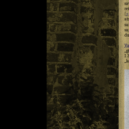
sa
re
[
<
at
sa
sa
du
Va
„g
I 
„k