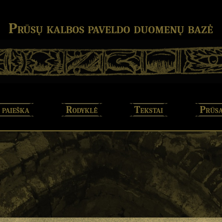
Prūsų kalbos paveldo duomenų bazė
 paieška
Rodyklė
Tekstai
Prūsa