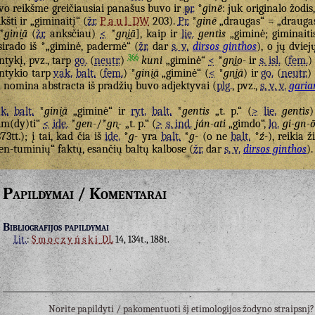
vo reikšme greičiausiai panašus buvo ir
pr.
*
ginē
: juk originalo žodis,
ikšti ir „giminaitį“ (
žr.
Paul
DW
203).
Pr.
*
ginē
„draugas“ = „draugas,
*
gini̯ā
(
žr.
anksčiau)
<
*
gn̥i̯ā
], kaip ir
lie.
gentìs
„giminė; giminaitis
sirado iš *„giminė, padermė“ (
žr.
dar
s. v.
dirsos ginthos
), o jų dvie
366
ntykį, pvz., tarp
go.
(
neutr.
)
kuni
„giminė“
<
*
gn̥i̯o-
ir
s. isl.
(
fem.
ntykio tarp
vak.
balt.
(
fem.
) *
gini̯ā
„giminė“ (
<
*
gn̥i̯ā
) ir
go.
(
neutr.
)
 nomina abstracta iš pradžių buvo adjektyvai (
plg.
, pvz.,
s. v. v.
garia
k.
balt.
*
gini̯ā
„giminė“ ir
ryt.
balt.
*
gentis
„t. p.“ (
>
lie.
gentìs
im(dy)ti“
<
ide.
*
gen-
/*
gn̥-
„t. p.“ (
>
s. ind.
ján-ati
„gimdo“,
lo.
gi-gn-
373tt.); į tai, kad čia iš
ide.
*
g-
yra
balt.
*
g-
(o ne
balt.
*
ź-
), reikia 
en-tuminių“ faktų, esančių baltų kalbose (
žr.
dar
s. v.
dirsos ginthos
).
Papildymai / Komentarai
Bibliografijos papildymai
Lit.
:
Smoczyński
DL
14, 134t., 188t.
Norite papildyti / pakomentuoti šį etimologijos žodyno straipsn