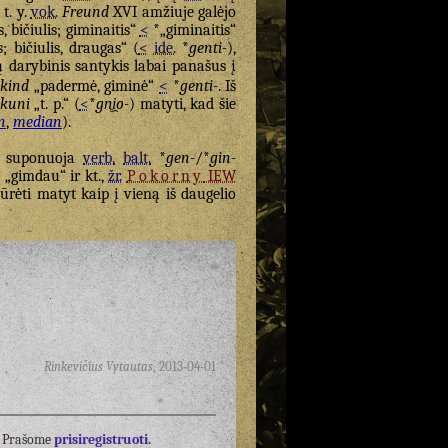
 t. y.
vok.
Freund
XVI amžiuje galėjo
 bičiulis; giminaitis“
<
*„giminaitis“
; bičiulis, draugas“ (
<
ide.
*
genti-
),
jų darybinis santykis labai panašus į
)
kind
„padermė, giminė“
<
*
genti-
. Iš
kuni
„t. p.“ (
<
*
gn̥i̯o-
) matyti, kad šie
n
,
median
).
) suponuoja
verb.
balt.
*
gen-
/*
gin-
ō
„gimdau“ ir kt.,
žr.
Pokorny
IEW
žiūrėti matyt kaip į vieną iš daugelio
Rinkevičius Vytautas
,
2013-04-01
į? Prašome
prisiregistruoti.