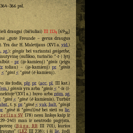
. 364–366 psl.
eli draugai (bičiuliai)
III 113
[69
]
9
36
ins
„gute Freunde – gerus draugus
). Yra dar H. Maletijaus (XVI a.
vid.
)
.
sg.
):
gingis
bei variantai
gnigethe
,
inutyvinę (sufikso, turinčio *
-t-
) lytį
galbūt –
pr.
(
i̯o
-kamienį) *
ginis
(jeigu
žr.
toliau) – (
i̯o
-kamienį)
pr.
*
ginis
)
<
*
ginī
<
*
ginē
(
ē
-kamienį).
o šis žodis,
plg.
pr.
(
acc.
pl.
III kat.)
fem.
)
ginnis
yra arba *
ginis
<
*
-īs
(
i
-
 šnektoje (XVI a.) buvo arba
nom.
sg.
<
*
ginī
<
*
ginē
(
ē
-kamienis). Turbūt
ubst.
, t. y.
pr.
*
ginē
<
vak.
balt.
*
gini̯ā
pr.
*
ginē
iš *
gim(i)nē
bei sieti su
lie.
zelīns
SV
178) nesu linkęs kaip ir
39–240) man ir neatrodo pagrįsta.
potezę (
Būga
RR
III 701), kurios
 draugas“ (
LKŽ
III 238); į šį
lie.
žodį