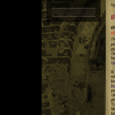
Vy
g
gi
II
(b
pa
gy
(l
ba
(
m
I
na
ka
fe
pa
(d
gi
T
Ma
la