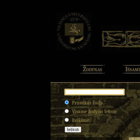
Žodynas
Išsami
Prūsiškas žodis
Visame žodyno tekste
Reikšmė