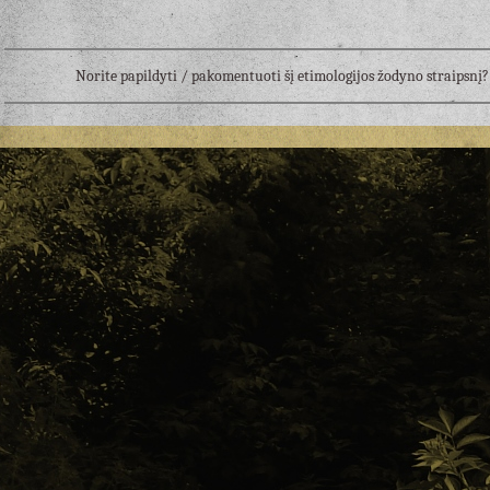
Norite papildyti / pakomentuoti šį etimologijos žodyno straipsn