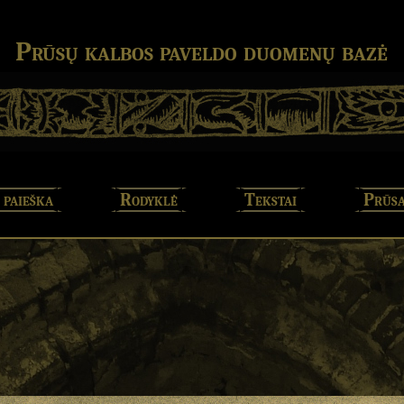
Prūsų kalbos paveldo duomenų bazė
 paieška
Rodyklė
Tekstai
Prūsa