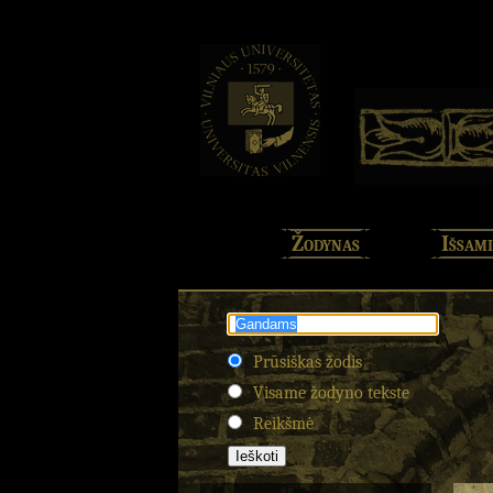
Žodynas
Išsami
Prūsiškas žodis
Visame žodyno tekste
Reikšmė