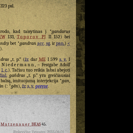
 323 psl.
odo, kad taisytinas į *
gandarus
EW
133,
Toporov
PJ
II 152) bei
ndr̥s
bet *
gandran
acc.
sg.
ir
pan.
)
<
).
dras
„t. p.“ (
žr.
dar
ME
I 599
s. v.
I
.
Niedermann
, – Festgabe Adolf
v
l. c.
). Tačiau tuo reikia labai abejoti
dial.
gañdras
„t. p.“ yra greičiausiai
balsą, imituojamą interjekcija *
gan
,
̄̆n
(: *
gē̆n
),
žr.
s. v.
geeyse
.
;
Matzenauer
BKAS
45.
Rinkevičius Vytautas
,
2013-04-01