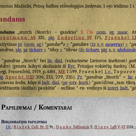
tautas Mažiulis,
Prūsų kalbos etimologijos žodynas
, 1-ojo leidimo 1 t.
andams
andams
„storch (Storch) – gandras“
E 716
nom.
sg.
masc.
Atr
Trautmann
AS
335,
plg.
Endzelīns
SV
175,
Fraenkel
L
u
aitytinas
pr.
(
nom.
sg.
) *
gandar
s
<
*
gandars
(
žr.
s. v.
auwerus
)
<
*
ga
andras
,
plg.
pr.
tickars
<
*
tikr̥s
<
*
tikras
(
žr.
tickars
,
plg.
s. v.
abskande
*
gandras
„Storch“ bei
lie.
dial.
(vakarinėse Lietuvos šnektose)
gañ
ñdrs
) įprasta laikyti skoliniais iš
Ryt.
Prūsijos vokiečių šnektų (M
egi, Frauenfeld, 1919, p. 68tt.,
ME
I 599,
Fraenkel
l. c.
,
Toporo
lg.
Specht
UID
204, 213, 229, 235).
Pr.
*
gandras
„Storch“ =
lie.
osavas žodis, kilęs iš
balt.
dial.
(
pr.
-
jotv.
-
kurš.
) *
gan(d)ras
„tam tikrą 
leidžiantis (šaižiai) paukštis“ – sufikso *
-ra-
vedinys iš
interj.
balt.
*
ga
Papildymai / Komentarai
Bibliografijos papildymai
Lit.
:
Blažek
Coll. Pr. II
9t.;
Danka
FsHasiuk
2;
Hinze
LgB V–VI
150t.