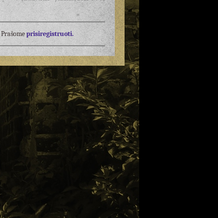
į? Prašome
prisiregistruoti.