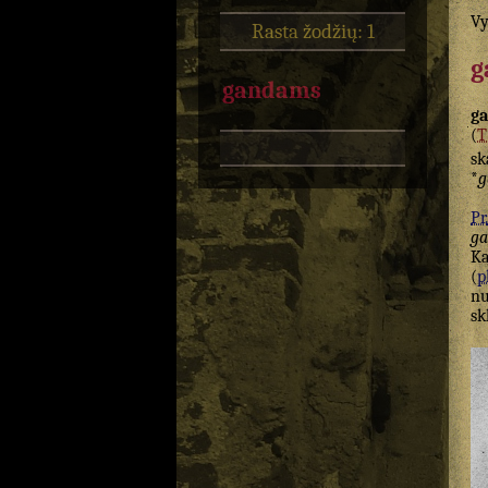
Vy
Rasta žodžių: 1
g
gandams
g
(
sk
*
g
Pr.
ga
Ka
(
p
nu
sk