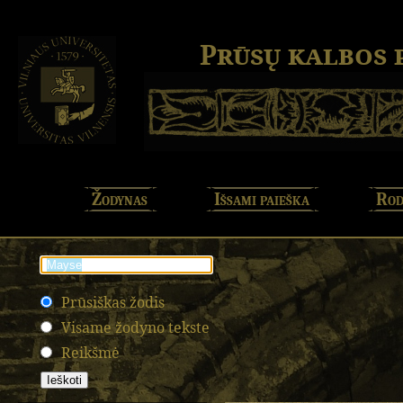
Prūsų kalbos
Žodynas
Išsami paieška
Rod
Prūsiškas žodis
Visame žodyno tekste
Reikšmė