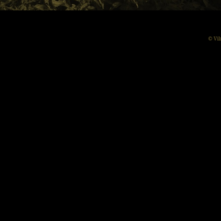
© Vil