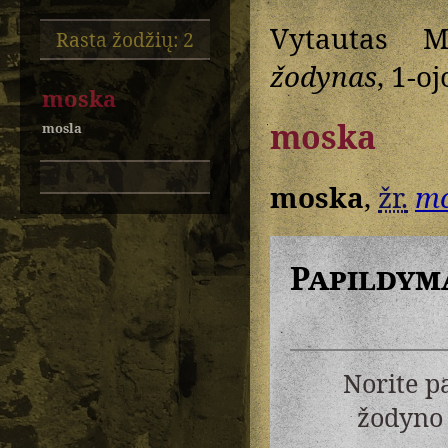
Vytautas M
Rasta žodžių: 2
žodynas
, 1-oj
moska
moska
mosla
moska
,
žr.
mo
Papildym
Norite p
žodyno 