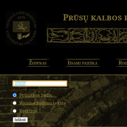
Prūsų kalbos
Žodynas
Išsami paieška
Rod
Prūsiškas žodis
Visame žodyno tekste
Reikšmė