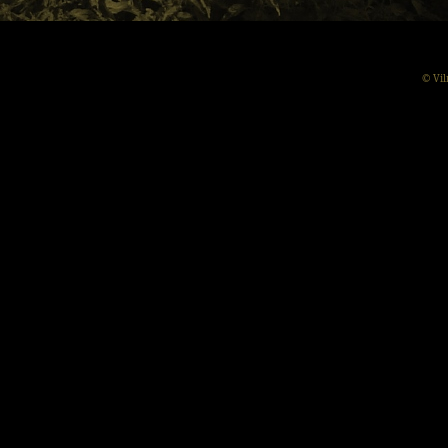
© Vil