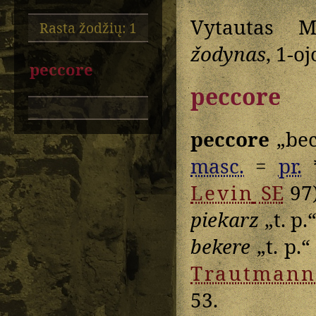
Vytautas M
Rasta žodžių: 1
žodynas
, 1-oj
peccore
peccore
peccore
„bec
masc.
=
pr.
Levin
SE
97)
piekarz
„t. p.
bekere
„t. p.“
Trautmann
53.