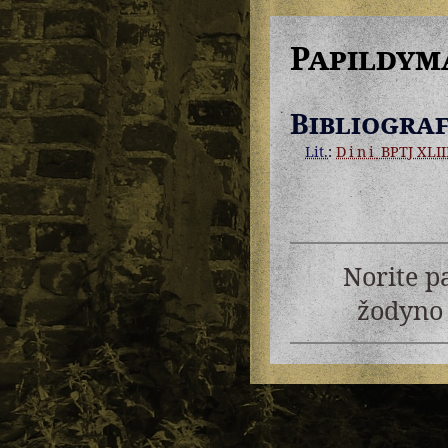
Papildym
Bibliograf
Lit.
:
Dini
BPTJ XLII
Norite p
žodyno 