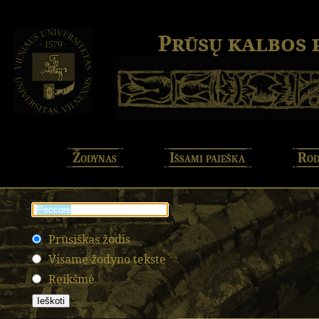
Prūsų kalbos
Žodynas
Išsami paieška
Rod
Prūsiškas žodis
Visame žodyno tekste
Reikšmė