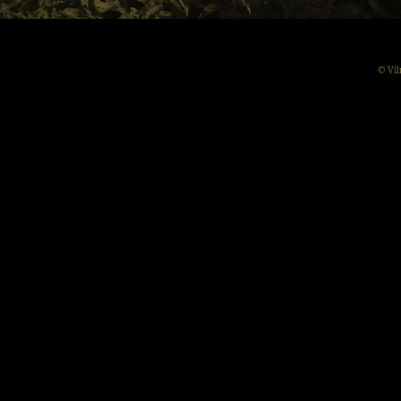
© Vil