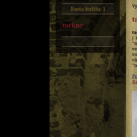
Vy
Rasta žodžių: 1
t
tarkue
ta
į
*
t
ve
vo
vi
*
t
Pr.
B