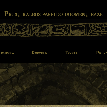
Prūsų kalbos paveldo duomenų bazė
 paieška
Rodyklė
Tekstai
Prūsa