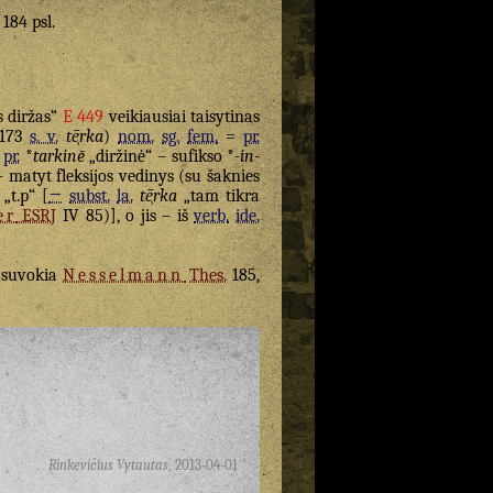
 184 psl.
s diržas“
E 449
veikiausiai taisytinas
173
s. v.
tē̹rka
)
nom.
sg.
fem.
=
pr.
pr.
*
tarkinē
„diržinė“ – sufikso *
-in-
 matyt fleksijos vedinys (su šaknies
„t.p“ [
→
subst.
la.
tē̹rka
„tam tikra
er
ESRJ
IV 85)], o jis – iš
verb.
ide.
i suvokia
Nesselmann
Thes.
185,
Rinkevičius Vytautas
,
2013-04-01