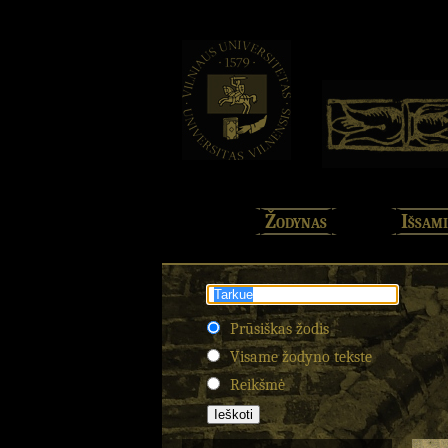
Žodynas
Išsami
Prūsiškas žodis
Visame žodyno tekste
Reikšmė