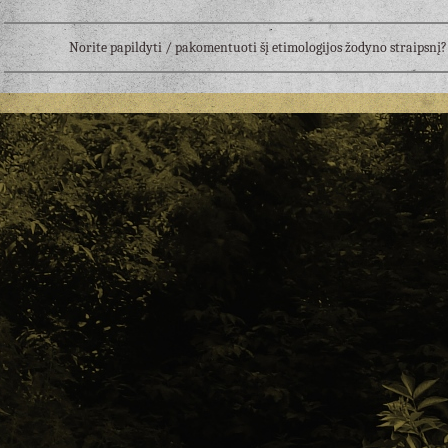
Norite papildyti / pakomentuoti šį etimologijos žodyno straipsn