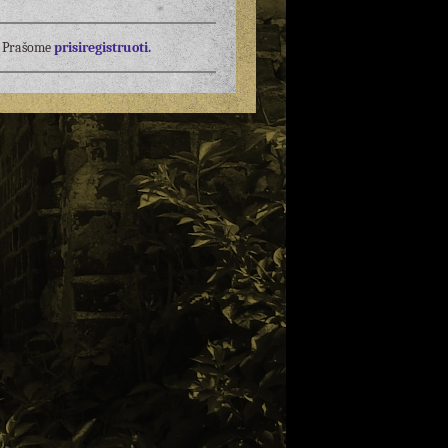
į? Prašome
prisiregistruoti.