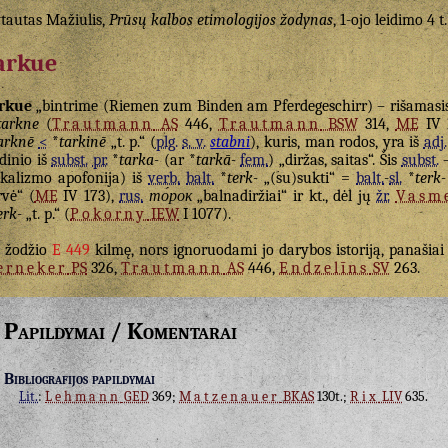
tautas Mažiulis,
Prūsų kalbos etimologijos žodynas
, 1-ojo leidimo 4 t.
arkue
rkue
„bintrime (Riemen zum Binden am Pferdegeschirr) – rišamasi
tarkne
(
Trautmann
AS
446,
Trautmann
BSW
314,
ME
IV 
arknē
<
*
tarkinē
„t. p.“ (
plg.
s. v.
stabni
), kuris, man rodos, yra iš
adj.
dinio iš
subst.
pr.
*
tarka-
(ar *
tarkā-
fem.
) „diržas, saitas“. Šis
subst.
–
kalizmo apofonija) iš
verb.
balt.
*
terk-
„(su)sukti“ =
balt.
-
sl.
*
terk-
rvė“ (
ME
IV 173),
rus.
то́рок
„balnadiržiai“ ir kt., dėl jų
žr.
Vasm
erk-
„t. p.“ (
Pokorny
IEW
I 1077).
žodžio
E 449
kilmę, nors ignoruodami jo darybos istoriją, panašia
erneker
PS
326,
Trautmann
AS
446,
Endzelīns
SV
263.
Papildymai / Komentarai
Bibliografijos papildymai
Lit.
:
Lehmann
GED
369;
Matzenauer
BKAS
130t.;
Rix
LIV
635.