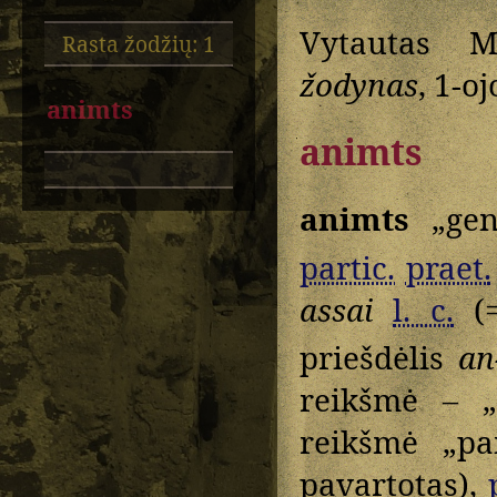
Vytautas M
Rasta žodžių: 1
žodynas
, 1-oj
animts
animts
animts
„gen
partic.
praet.
assai
l. c.
(
priešdėlis
an
reikšmė – „
reikšmė „pa
pavartotas),