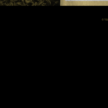
© Vil