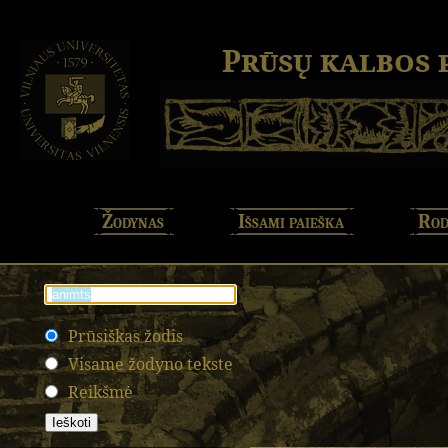
Prūsų kalbos
Žodynas
Išsami paieška
Rod
Prūsiškas žodis
Visame žodyno tekste
Reikšmė