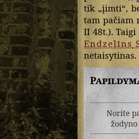
tik „įimti“, b
tam pačiam 
II 48t.). Taigi
Endzelīns
netaisytinas.
Papildym
Norite p
žodyno 