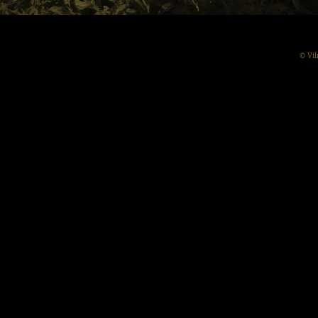
© Vil