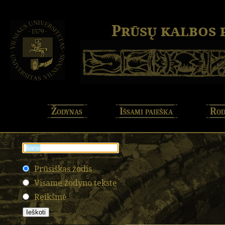
Prūsų kalbos
Žodynas
Išsami paieška
Rod
Prūsiškas žodis
Visame žodyno tekste
Reikšmė