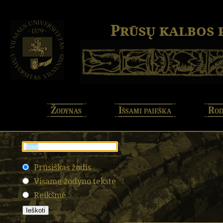
Prūsų kalbos
Žodynas
Išsami paieška
Rod
Prūsiškas žodis
Visame žodyno tekste
Reikšmė