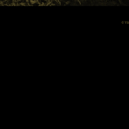
© Vil