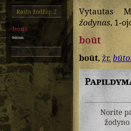
Vytautas M
Rasta žodžių: 2
žodynas
, 1-oj
boūt
boūt
būton
boūt
,
žr.
būto
Papildym
Norite p
žodyno 