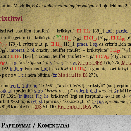
tautas Mažiulis,
Prūsų kalbos etimologijos žodynas
, 1-ojo leidimo 2 t
rixtitwi
ixtitwi
„tauffen (taufen) – krikštyti“
III 111
[69
]
inf.
;
partic.
4
13
279
etaufft (getauft) – krikštytas“
I 11
[7
],
III 61
[41
],
III 111
[6
15
16
10
14
10
9
[79
],
crixteits
„t. p.“
II 11
[13
];
praes.
1
sg.
as crixtia
„ich ta
3–4
14
16
15
9
];
imperat.
2
pl.
crixtity
„teüffet (taufet) – krikštykite“
I 11
[7
]
18
12
14
xtiti
)
II 11
[13
],
crixteiti
„teuffet (taufet) – t. p.“
III 59
[41
]. For
13
14
15
3
9
) =
pr.
*
krikstija
su *
-ă
<
*
-ā
<
*
-ō
,
žr.
Stang
SBV
176, 225,
Maž
10
V 192
ir liter.
Formos (
inf.
)
crixtitwi
(
III 111
) segmentą
-twi
taisyti
4
oporov
l. c.
) nėra būtina (
žr.
Mažiulis
BS
273).
urime
verb.
(
inf.
)
pr.
*
krikstī-
[*
krikstī-tv(e)i
] „krikštyti“ (su įterptini
vak.
sl.
(pralenk.)
verb.
*
krьsti-ti
„t. p.“ (
>
lenk.
dial.
krzcić
),
žr.
Mil
IV 192t. (
ir liter.
).
Plg.
lie.
krìkšty-ti
(irgi su įterptiniu
-k-
ir su
-š-
<
urbūt X–XI a.) iš
ryt.
sl.
(prarus.) *
krьsti-ti
„t. p.“ (
>
rus.
крестить
„t.
 281,
Skardžius
TiŽ
VII 110,
Fraenkel
LEW
298.
Papildymai / Komentarai