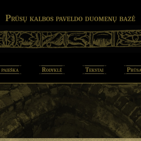
Prūsų kalbos paveldo duomenų bazė
 paieška
Rodyklė
Tekstai
Prūsa