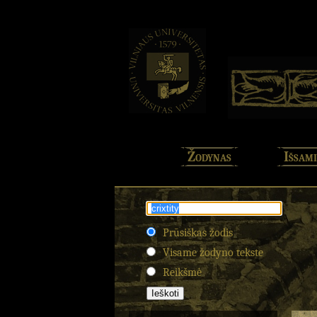
Žodynas
Išsami
Prūsiškas žodis
Visame žodyno tekste
Reikšmė