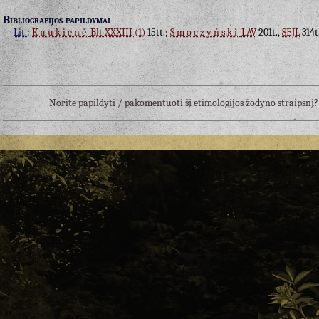
Bibliografijos papildymai
Lit.
:
Kaukienė
Blt XXXIII (1)
15tt.;
Smoczyński
LAV
201t.,
SEJL
314t
Norite papildyti / pakomentuoti šį etimologijos žodyno straipsn