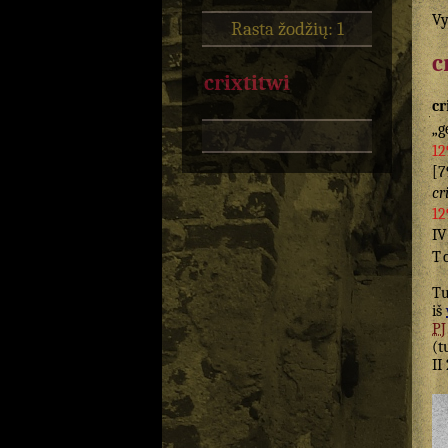
Vy
Rasta žodžių: 1
c
crixtitwi
cr
„g
12
[7
cri
12
I
T
T
iš
PJ
(t
II