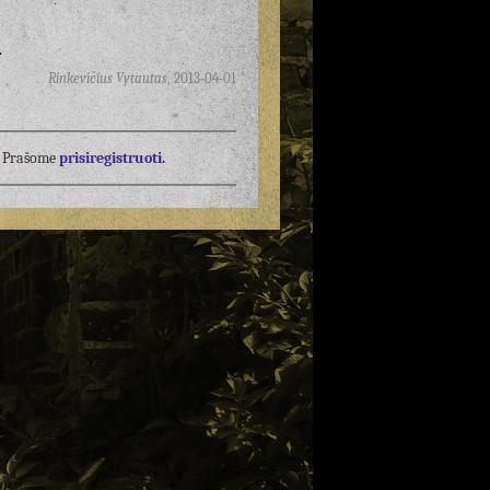
.
Rinkevičius Vytautas
,
2013-04-01
į? Prašome
prisiregistruoti.