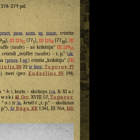
. 278–279 psl.
praet.
pass.
nom.
sg.
masc.
crixtits
9
],
III 123
[77
],
III 125
[77
],
III
18
11
1
8
18
uffe (taufe) – aš krikštiju“
III 129
10
,
crixtidi
„teūffet (taufet) – t. p.“ (
sk.
ma (
praes.
1
sg.
)
crixtia
„krikštiju“ (
III
iulis
BS
22
ir liter.
,
Toporov
PJ
 į
-twei
(pvz.
Endzelīns
SV
198,
u *
-k-
), kuris – skolinys (
ca.
X–XI a.)
ewski
Sl. Occ.
XVIII 57,
Toporov
*
-s-
) ir
la.
kristî-t
„t. p.“ – skolinius
 p.“),
žr.
Būga
RR
I 341, III 764,
ME