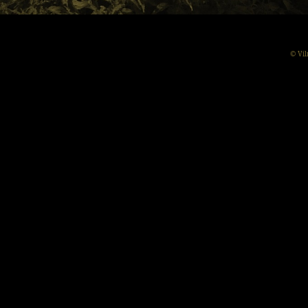
© Vil