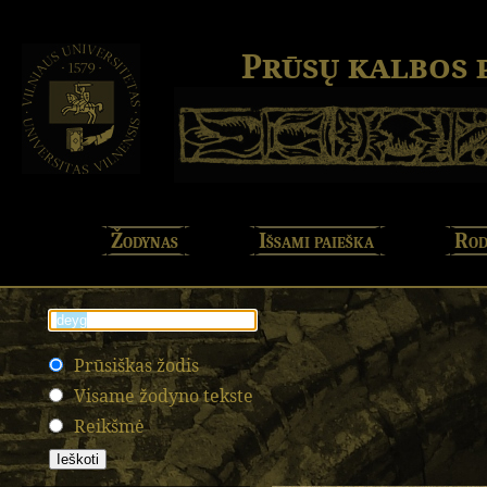
Prūsų kalbos
Žodynas
Išsami paieška
Rod
Prūsiškas žodis
Visame žodyno tekste
Reikšmė