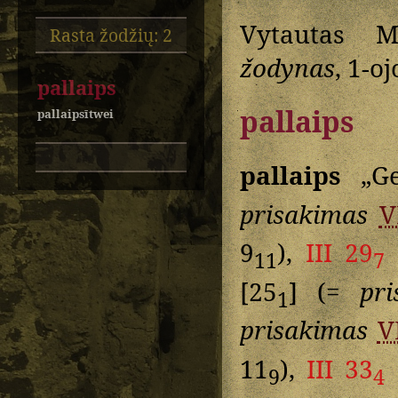
Vytautas M
Rasta žodžių: 2
žodynas
, 1-o
pallaips
pallaips
pallaipsītwei
pallaips
„Ge
prisakimas
V
9
),
III 29
11
7
[25
] (=
pri
1
prisakimas
V
11
),
III 33
9
4