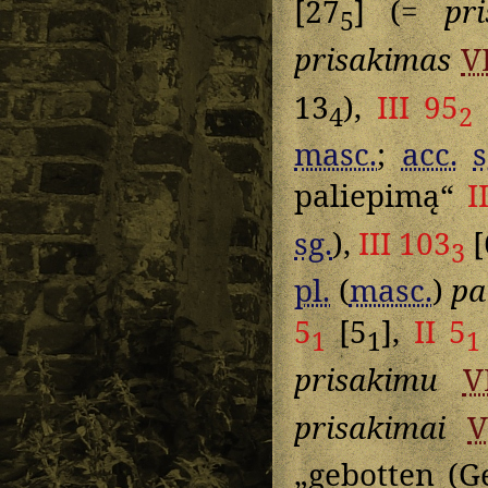
[27
] (=
pr
5
prisakimas
V
13
),
III 95
4
2
masc.
;
acc.
s
paliepimą“
I
sg.
),
III 103
[
3
pl.
(
masc.
)
pa
5
[5
],
II 5
1
1
1
prisakimu
V
prisakimai
V
„gebotten (G