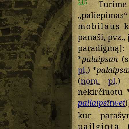
215
Turi
„paliepimas
mobilaus
ki
panaši, pvz., 
paradigmą]:
*
palaipsan
(s
pl.
) *
palaipsā
(
nom.
pl.
) 
nekirčiuotu 
pallaipsītwei
)
kur paraš
pailgintą
(