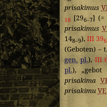
prisakimus
V
[29
] (
18
6–7
prisakimus
V
14
),
III 39
8–9
6
(Geboten) – t
gen.
pl.
),
III 
pl.
), „gebot
prisakima
V
prisakimu
VE