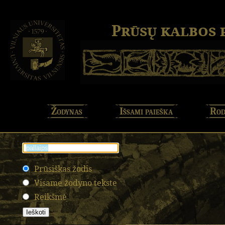
Prūsų kalbos
Žodynas
Išsami paieška
Rod
Prūsiškas žodis
Visame žodyno tekste
Reikšmė