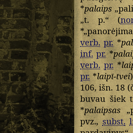
*
palaips
„pal
„t. p.“ (
no
*„panorėjima
verb.
pr.
*
pal
inf.
pr.
*
palai
verb.
pr.
*
lai
pr.
*
laipī-tvei
106, išn. 18 
buvau šiek t
*
palaipsas
„p
pvz.,
subst.
l
pardavinys“ 