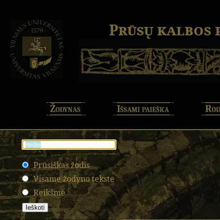
Prūsų kalbos
Žodynas
Išsami paieška
Rod
Prūsiškas žodis
Visame žodyno tekste
Reikšmė