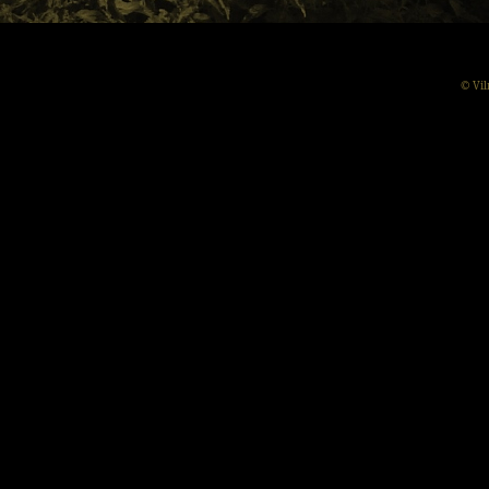
© Vil