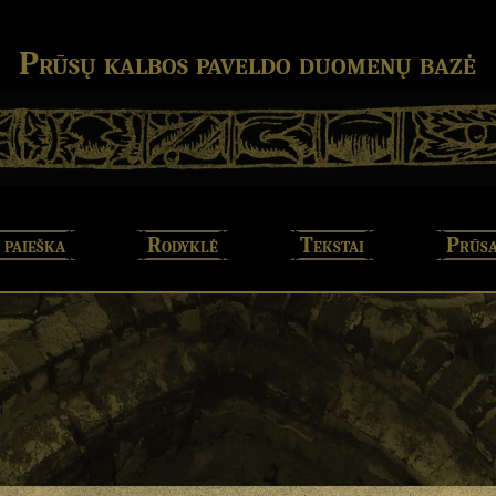
Prūsų kalbos paveldo duomenų bazė
 paieška
Rodyklė
Tekstai
Prūsa