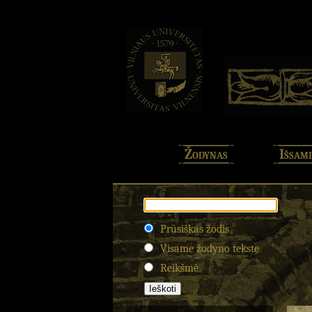
Žodynas
Išsami
Prūsiškas žodis
Visame žodyno tekste
Reikšmė