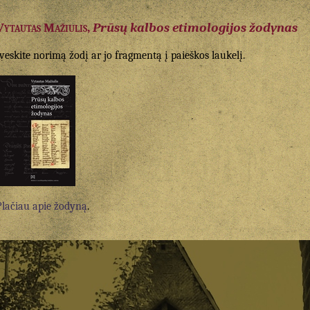
Vytautas Mažiulis,
Prūsų kalbos etimologijos žodynas
Įveskite norimą žodį ar jo fragmentą į paieškos laukelį.
Plačiau apie žodyną
.