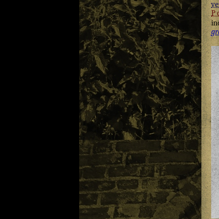
ve
P
in
gr