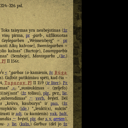
. 324–326 psl.
Toks taisymas yra neabejotinas (
žr.
a, visų pirma,
pr.
-garb-
, užfiksuotas
Geylegarben
„Weissenberg“ =
pr.
santi Alkų kalvose],
Swentegarben
=
lio kalnas“ (Bartoje),
Laumygarbis
lnas“ (Semboje),
Mantegarbs
„(
lie.
)
v
PJ
II 156t.
i
b
s
<
*
garbas
(
o
-kamienis,
žr.
Būga
). Galbūt patikimiau spėti, kad čia –
4,
Toporov
PJ
II 159 (
ir liter.
).
Pr.
limas“
<
*„susisukimas – (reljefo)
i(nėj)ant“ (
žr.
toliau),
plg.
, pvz.,
lie.
subrendimas“
←
verb.
brę́sti
. Dėl
s
„krūva, kauburys“ ir
pan.
(
žr.
irmykščio (
ide.
) *„lenkti(s), suktis“
irasti ir
adj.
(
u
-kamienis)
vak.
balt.
randùs
←
brę́sti
,
plg.
dar
s. v.
arrien
),
bu-
>
lie.
(
kaln.
)
Gar̃bus
(dėl jo
žr.