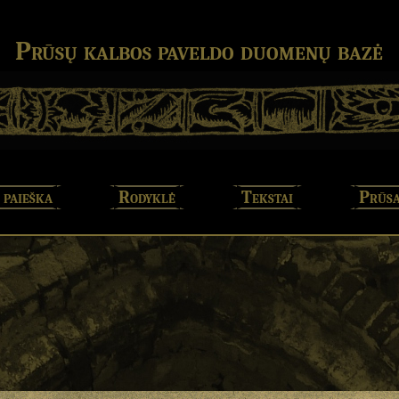
Prūsų kalbos paveldo duomenų bazė
 paieška
Rodyklė
Tekstai
Prūsa