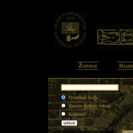
Žodynas
Išsami
Prūsiškas žodis
Visame žodyno tekste
Reikšmė