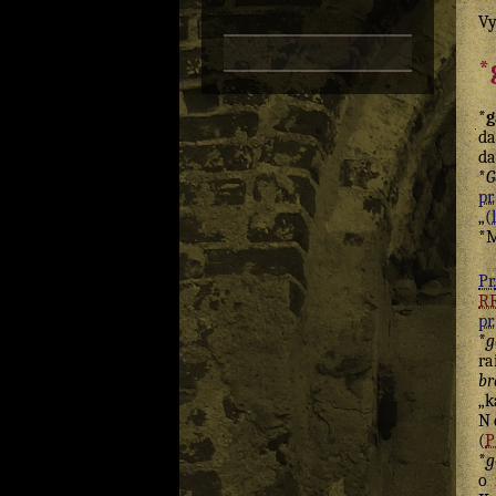
Vy
*
*g
d
d
*
G
pr.
„(
*M
Pr.
R
pr.
*
g
ra
br
„
N
(
*
g
o 