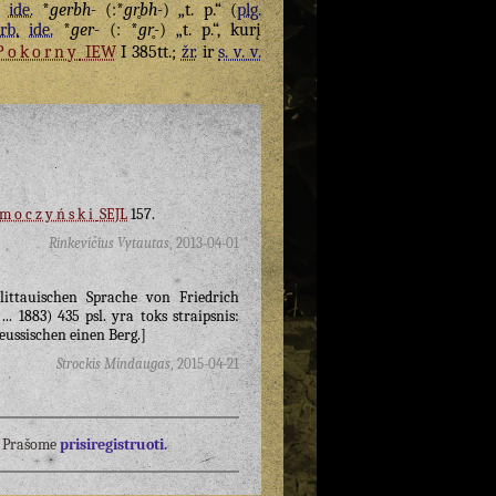
ide.
*
gerbh-
(:*
gr̥bh-
) „t. p.“ (
plg.
rb.
ide.
*
ger-
(: *
gr̥-
) „t. p.“, kurį
Pokorny
IEW
I 385tt.;
žr.
ir
s. v. v.
moczyński
SEJL
157.
Rinkevičius Vytautas
,
2013-04-01
ittauischen Sprache von Friedrich
.. 1883) 435 psl. yra toks straipsnis:
eussischen einen Berg.]
Strockis Mindaugas
,
2015-04-21
į? Prašome
prisiregistruoti.