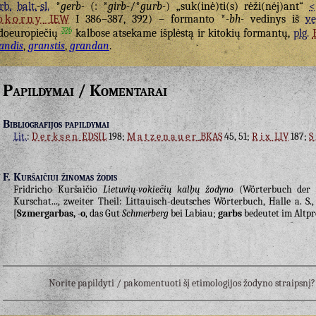
rb.
balt.
-
sl.
*
gerb-
(: *
girb-
/*
gurb-
) „suk(inė)ti(s) rėži(nėj)ant“
<
okorny
IEW
I 386–387, 392) – formanto *
-bh-
vedinys iš
ve
326
doeuropiečių
kalbose atsekame išplėstą ir kitokių formantų,
plg.
andis
,
granstis
,
grandan
.
Papildymai / Komentarai
Bibliografijos papildymai
Lit.
:
Derksen
EDSIL
198;
Matzenauer
BKAS
45, 51;
Rix
LIV
187;
S
F. Kuršaičiui žinomas žodis
Fridricho Kuršaičio
Lietuvių-vokiečių kalbų žodyno
(Wörterbuch der l
Kurschat..., zweiter Theil: Littauisch-deutsches Wörterbuch, Halle a. S., .
[
Szmergarbas, -o
, das Gut
Schmerberg
bei Labiau;
garbs
bedeutet im Altpr
Norite papildyti / pakomentuoti šį etimologijos žodyno straipsn