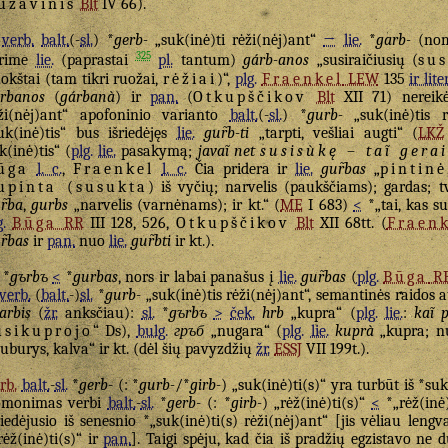
uzavinis
Blt
IV 66).
š
verb.
balt.
(-
sl.
) *
gerb-
„suk(inė)ti rėži(nėj)ant“
→
lie.
*
garb-
(nom
325
urime
lie.
(paprastai
pl.
tantum)
gárb-anos
„susiraičiusių (
sus
okštai (tam tikri ruožai,
rėžiai
)“,
plg.
Fraenkel
LEW
135
ir liter
rbanos
(
gárbanà
) ir
pan.
(
Otkupščikov
Blt
XII 71) nereik
ži(nėj)ant“ apofoninio varianto
balt.
(-
sl.
) *
gurb-
„suk(inė)tis r
uk(inė)tis“ bus išriedėjęs
lie.
gur̃b-ti
„tarpti, vešliai augti“ (
LKŽ
k(inė)tis“ (
plg.
lie.
pasakymą;
javaĩ net
susisùkę
–
taĩ gera
ūga
l. c.
,
Fraenkel
l. c.
Čia pridera ir
lie.
gur̃bas
„
pintinė
upinta (susukta
) iš vyčių; narvelis (paukščiams); gardas; tv
r̃ba
,
gurbs
„narvelis (varnėnams); ir kt.“ (
ME
I 683)
<
*„tai, kas su
g.
Būga
RR
III 128, 526,
Otkupščikov
Blt
XII 68tt. (
Fraenk
r̃bas
ir
pan.
nuo
lie.
gur̃bti
ir kt.).
*
gъrbъ
<
*
gurbas
, nors ir labai panašus į
lie.
gur̃bas
(
plg.
Būga
R
verb.
(
balt.
-)
sl.
*
gurb-
„suk(inė)tis rėži(nėj)ant“, semantinės raidos 
arbis
(
žr.
anksčiau):
sl.
*
gъrbъ
>
ček.
hrb
„kupra“ (
plg.
lie.
:
kaĩ
usikuprojo
“ Ds),
bulg.
гръб
„nugara“ (
plg.
lie.
kuprà
„kupra; n
uburys, kalva“ ir kt. (dėl šių pavyzdžių
žr.
ESSJ
VII 199t.).
rb.
balt.
-
sl.
*
gerb-
(: *
gurb-
/*
girb-
) „suk(inė)ti(s)“ yra turbūt iš *su
omonimas verbi
balt.
-
sl.
*
gerb-
(: *
girb-
) „rėž(inė)ti(s)“
<
*„rėž(inė)
riedėjusio iš senesnio *„suk(inė)ti(s) rėži(nėj)ant“ [jis vėliau lengvai
rėž(inė)ti(s)“ ir
pan.
]. Taigi spėju, kad čia iš pradžių egzistavo ne 