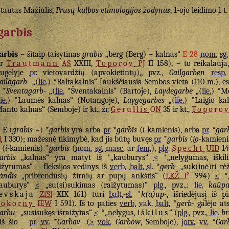
tautas Mažiulis,
Prūsų kalbos etimologijos žodynas
, 1-ojo leidimo 1 t
garbis
arbis
– šitaip taisytinas
grabis
„berg (Berg) – kalnas“
E 28
nom.
sg.
ar
Trautmann
AS
XXIII,
Toporov
PJ
II 158), – to reikalauj
augelyje
pr.
vietovardžių (apvokietintų),, pvz.,
Gailgarben
resp.
ailagarb-
„(
lie.
) *Baltakalnis“ [aukščiausia Sembos vieta (110 m.), e
*
Sventagarb-
„(
lie.
*Šventakalnis“ (Bartoje),
Laydegarbe
„(
lie.
) *Mo
lie.
) *Laumės kalnas“ (Notangoje),
Laygegarbes
„(
lie.
) *Laigio ka
anto kalnas“ (Semboje) ir kt.,
žr.
Gerullis
ON
35 ir kt.,
Toporo
E (
grabis
=) *
garbis
yra arba
pr.
*
garbĭs
(
i
-kamienis), arba
pr.
*
gar
R
I 330); mažesnė tikimybė, kad jis būtų buvęs
pr.
*
garbīs
(
i̯o
-kamienis
(
i
-kamienis) *
garbĭs
(
nom.
sg.
masc.
ar
fem.
),
plg.
Specht
UID
14
arbĭs
„kalnas“ yra matyt iš *„kauburys“
<
*„nelygumas, iški
ižytumas“ – fleksijos vedinys iš
verb.
balt.
-
sl.
*
gerb-
„suk(inė)ti rėž
ándis
„pribrendusių žirnių ar pupų ankštis“ (
LKŽ I²
994)
<
*„
kauburys“
<
„su(si)sukimas (raižytumas)“
plg.
, pvz.,:
lie.
kaũpa
evskaja
ZfSl
XIX 161) turi
balt.
-
sl.
*
k(a)up-
, išriedėjusį iš p
Pokorny
IEW
I 591). Iš to paties
verb.
vak.
balt.
*
gerb-
galėjo ats
arbu-
„susisukęs-išraižytas“
<
*„nelygus,
iškilus
“ (
plg.
, pvz.,
lie.
b
iš šio –
pr.
vv.
*
Garbav-
(
>
vok.
Garbow
, Semboje),
jotv.
vv.
*
Gar