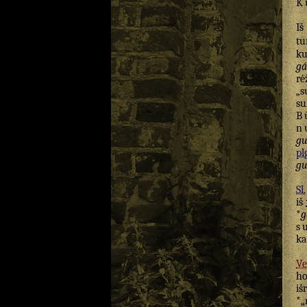
K
I
t
ku
gá
rė
„s
su
B
n
gu
pl
gu
Sl.
iš
*
g
s
ka
Ve
h
iš
*„