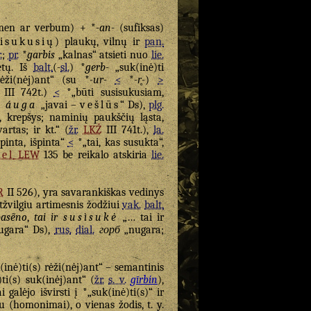
en ar verbum) + *
-an-
(sufiksas)
isukusių
) plaukų, vilnų ir
pan.
.
;
pr.
*
garbis
„kalnas“ atsieti nuo
lie.
ėtų. Iš
balt.
(-
sl.
) *
gerb-
„suk(inė)ti
ėži(nėj)ant“ (su *
-ur-
<
*
-r̥-
)
>
III 742t.)
<
*„būti susisukusiam,
i áuga
„javai –
vešlūs
“ Ds),
plg.
, krepšys; naminių paukščių ląsta,
artas; ir kt.“ (
žr.
LKŽ
III 741t.),
la.
pinta, išpinta“
<
*„tai, kas susukta“,
el
LEW
135 be reikalo atskiria
lie.
R
II 526), yra savarankiškas vedinys
atžvilgiu artimesnis žodžiui
vak.
balt.
pasẽno
,
tai ir
susìsukė
„… tai ir
ugara“ Ds),
rus.
dial.
горб
„nugara;
k(inė)ti(s) rėži(nėj)ant“ – semantinis
ti(s) suk(inėj)ant“ (
žr.
s. v.
gīrbin
),
 galėjo išvirsti į *„suk(inė)ti(s)“ ir
du (homonimai), o vienas žodis, t. y.