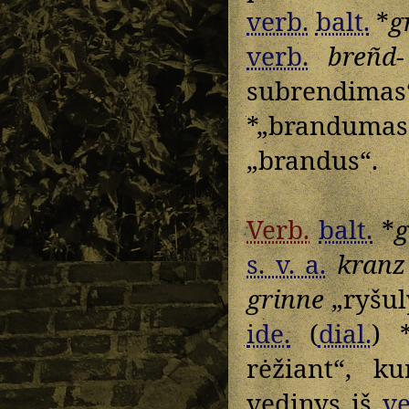
verb.
balt.
*
g
verb.
breñd-
subrendimas“
*„brandum
„brandus“.
Verb.
balt.
*
g
s. v. a.
kranz
grinne
„ryšuly
ide.
(
dial.
) 
rėžiant“, k
vedinys iš
ve