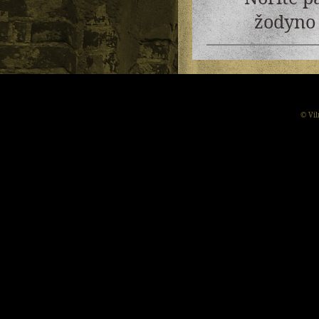
žodyno 
© Vil