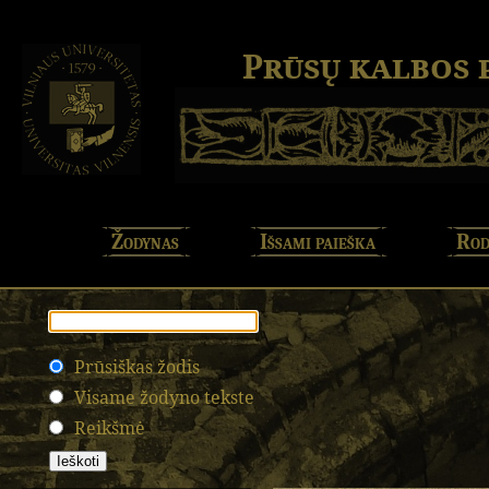
Prūsų kalbos
Žodynas
Išsami paieška
Rod
Prūsiškas žodis
Visame žodyno tekste
Reikšmė