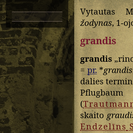
Vytautas M
žodynas
, 1-oj
grandis
grandis
„rinc
=
pr.
*
grandis
dalies termin
Pflugbaum 
(
Trautman
skaito
graudi
Endzelīns