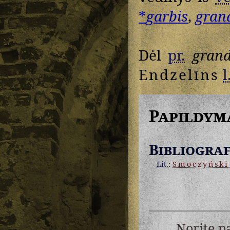
*
garbis
,
gran
Dėl
pr.
grand
Endzelīns
l
Papildym
Bibliograf
Lit.
:
Smoczyński
Norite p