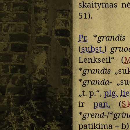
skaitymas nė
51).
Pr.
*
grandis
(
subst.
)
gruo
Lenkseil“ (
*
grandis
„suk
*
granda-
„su(
„t. p.“,
plg.
lie
ir
pan.
(
S
*
grend-
/*
grin
patikima – b