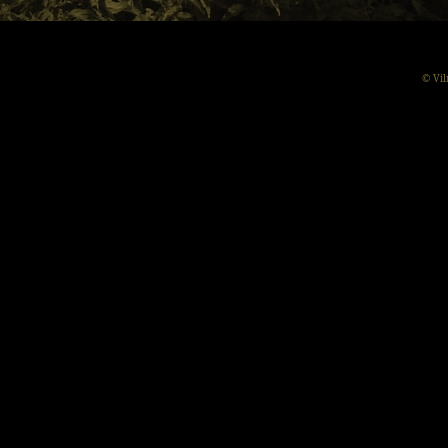
© Vil