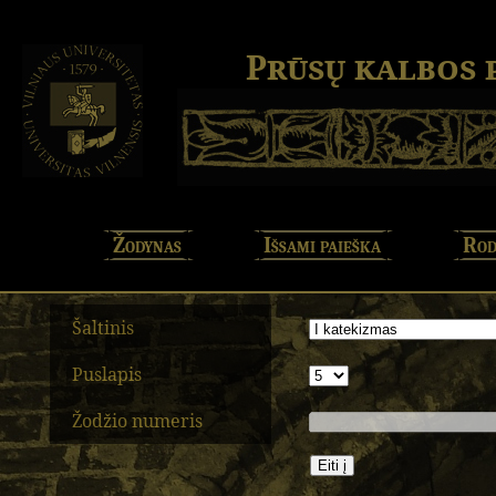
Prūsų kalbos
Žodynas
Išsami paieška
Rod
Šaltinis
Puslapis
Žodžio numeris