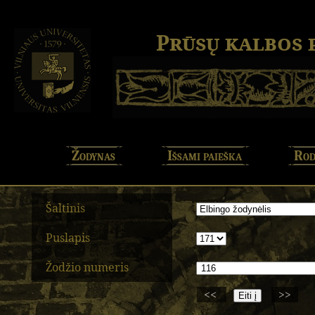
Prūsų kalbos
Žodynas
Išsami paieška
Rod
Šaltinis
Puslapis
Žodžio numeris
<<
>>