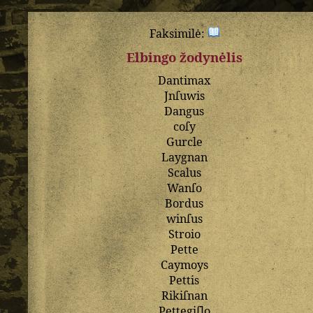
Faksimilė:
Elbingo žodynėlis
Dantimax
Jnſuwis
Dangus
coſy
Gurcle
Laygnan
Scalus
Wanſo
Bordus
winſus
Stroio
Pette
Caymoys
Pettis
Rikiſnan
Pettegiſlo