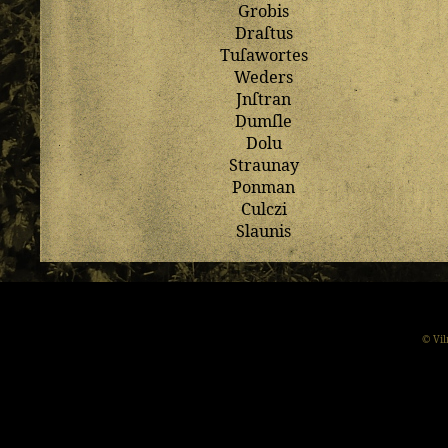
Grobis
Draſtus
Tuſawortes
Weders
Jnſtran
Dumſle
Dolu
Straunay
Ponman
Culczi
Slaunis
© Vil