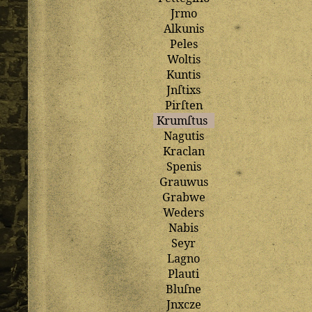
Jrmo
Alkunis
Peles
Woltis
Kuntis
Jnſtixs
Pirſten
Krumſtus
Nagutis
Kraclan
Spenis
Grauwus
Grabwe
Weders
Nabis
Seyr
Lagno
Plauti
Bluſne
Jnxcze