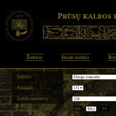
Prūsų kalbos
Žodynas
Išsami paieška
Rod
Šaltinis
Puslapis
Žodžio numeris
<<
>>