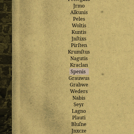
Jrmo
Alkunis
Peles
Woltis
Kuntis
Jnſtixs
Pirſten
Krumſtus
Nagutis
Kraclan
Spenis
Grauwus
Grabwe
Weders
Nabis
Seyr
Lagno
Plauti
Bluſne
Jnxcze