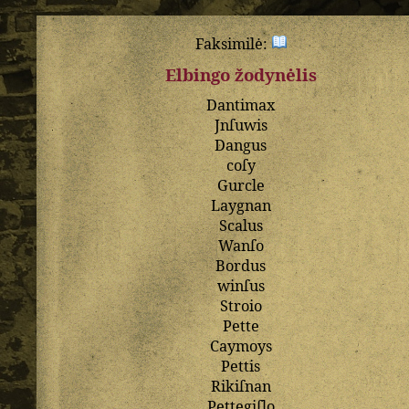
Faksimilė:
Elbingo žodynėlis
Dantimax
Jnſuwis
Dangus
coſy
Gurcle
Laygnan
Scalus
Wanſo
Bordus
winſus
Stroio
Pette
Caymoys
Pettis
Rikiſnan
Pettegiſlo