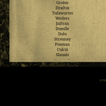
Grobis
Draſtus
Tuſawortes
Weders
Jnſtran
Dumſle
Dolu
Straunay
Ponman
Culczi
Slaunis
© Vil