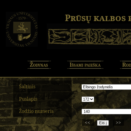
Prūsų kalbos
Žodynas
Išsami paieška
Rod
Šaltinis
Puslapis
Žodžio numeris
<<
>>