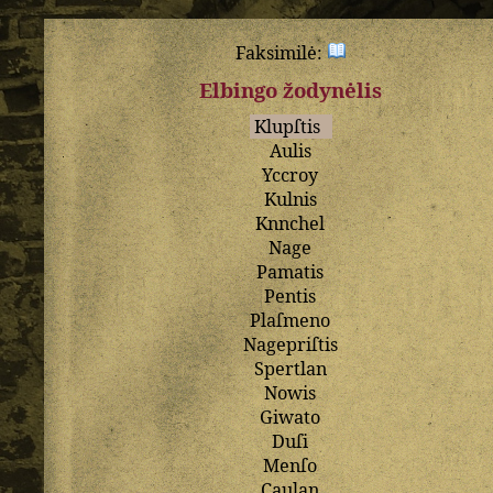
Faksimilė:
Elbingo žodynėlis
Klupſtis
Aulis
Yccroy
Kulnis
Knnchel
Nage
Pamatis
Pentis
Plaſmeno
Nagepriſtis
Spertlan
Nowis
Giwato
Duſi
Menſo
Caulan