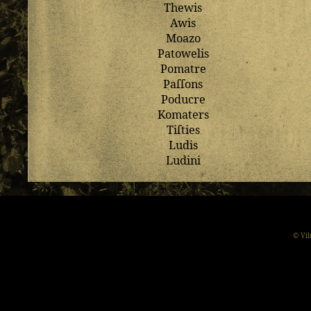
Thewis
Awis
Moazo
Patowelis
Pomatre
Paſſons
Poducre
Komaters
Tiſties
Ludis
Ludini
© Vil