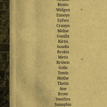
Kento
Welgen
Ennoys
Eyſwo
Crauyo
Melne
Gunſix
Kirtis
boadis
Brokis
Metis
Kruwis
Golis
Towis
Mothe
Thetis
Ane
Brote
Sweſtro
Sunaybis