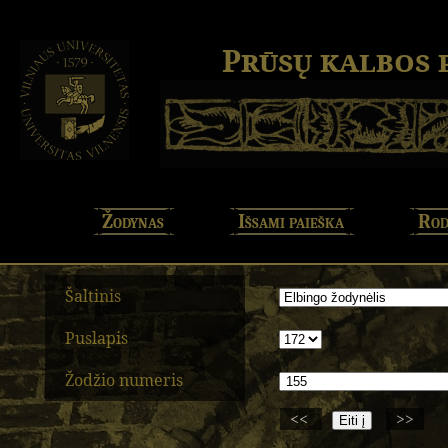
Prūsų kalbos
Žodynas
Išsami paieška
Rod
Šaltinis
Puslapis
Žodžio numeris
<<
>>