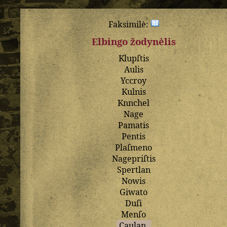
Faksimilė:
Elbingo žodynėlis
Klupſtis
Aulis
Yccroy
Kulnis
Knnchel
Nage
Pamatis
Pentis
Plaſmeno
Nagepriſtis
Spertlan
Nowis
Giwato
Duſi
Menſo
Caulan