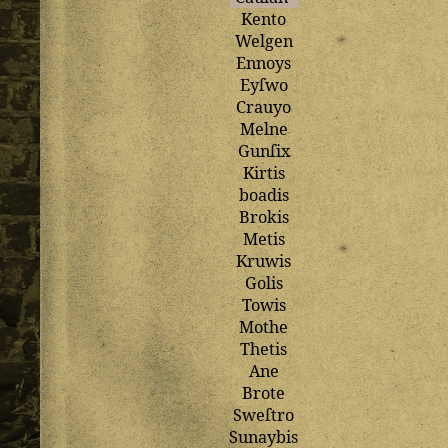
Kento
Welgen
Ennoys
Eyſwo
Crauyo
Melne
Gunſix
Kirtis
boadis
Brokis
Metis
Kruwis
Golis
Towis
Mothe
Thetis
Ane
Brote
Sweſtro
Sunaybis