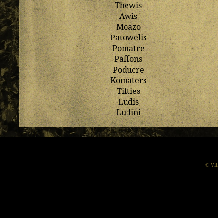
Thewis
Awis
Moazo
Patowelis
Pomatre
Paſſons
Poducre
Komaters
Tiſties
Ludis
Ludini
© Vil