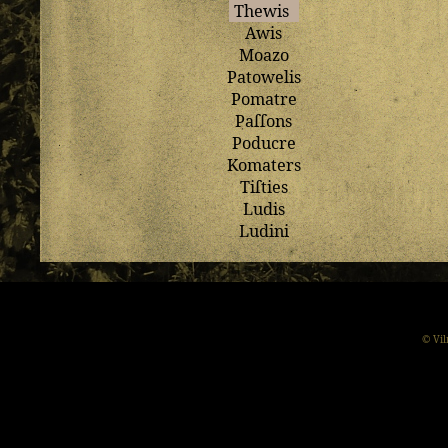
Thewis
Awis
Moazo
Patowelis
Pomatre
Paſſons
Poducre
Komaters
Tiſties
Ludis
Ludini
© Vil