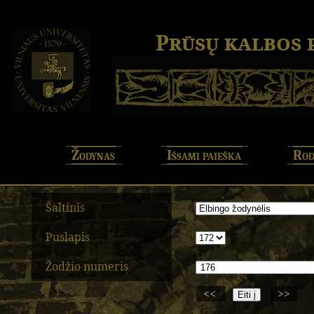
Prūsų kalbos
Žodynas
Išsami paieška
Rod
Šaltinis
Puslapis
Žodžio numeris
<<
>>