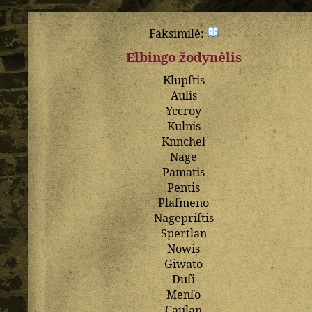
Faksimilė:
Elbingo žodynėlis
Klupſtis
Aulis
Yccroy
Kulnis
Knnchel
Nage
Pamatis
Pentis
Plaſmeno
Nagepriſtis
Spertlan
Nowis
Giwato
Duſi
Menſo
Caulan