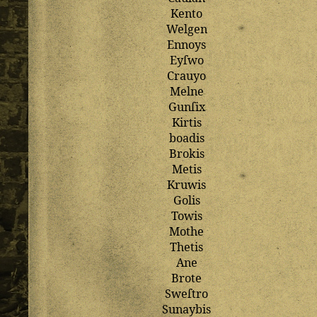
Kento
Welgen
Ennoys
Eyſwo
Crauyo
Melne
Gunſix
Kirtis
boadis
Brokis
Metis
Kruwis
Golis
Towis
Mothe
Thetis
Ane
Brote
Sweſtro
Sunaybis