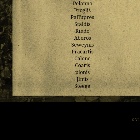
Pelanno
Proglis
Paſſupres
Staldis
Rindo
Aboros
Seweynis
Pracartis
Calene
Coaris
plonis
Jlmis
Steege
© Vil