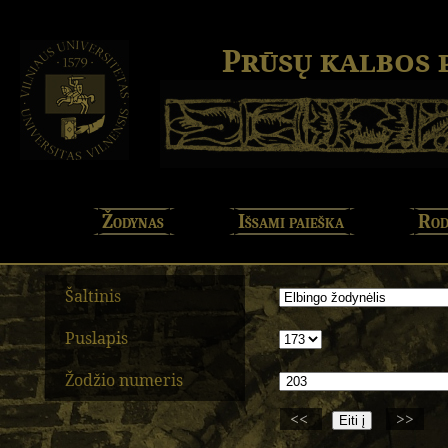
Prūsų kalbos
Žodynas
Išsami paieška
Rod
Šaltinis
Puslapis
Žodžio numeris
<<
>>