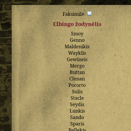
Faksimilė:
Elbingo žodynėlis
Smoy
Genno
Maldenikis
Wayklis
Gewineis
Mergo
Buttan
Clenan
Pocorto
Sulis
Stacle
Seydis
Lunkis
Sando
Sparis
Pellekis