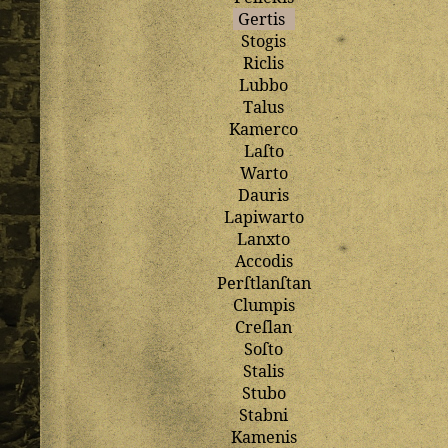
Gertis
Stogis
Riclis
Lubbo
Talus
Kamerco
Laſto
Warto
Dauris
Lapiwarto
Lanxto
Accodis
Perſtlanſtan
Clumpis
Creſlan
Soſto
Stalis
Stubo
Stabni
Kamenis