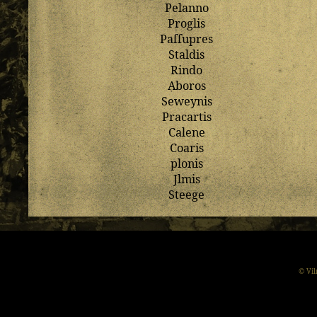
Pelanno
Proglis
Paſſupres
Staldis
Rindo
Aboros
Seweynis
Pracartis
Calene
Coaris
plonis
Jlmis
Steege
© Vil