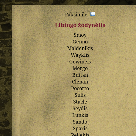
Faksimilė:
Elbingo žodynėlis
Smoy
Genno
Maldenikis
Wayklis
Gewineis
Mergo
Buttan
Clenan
Pocorto
Sulis
Stacle
Seydis
Lunkis
Sando
Sparis
Pellekis