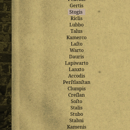
Gertis
Stogis
Riclis
Lubbo
Talus
Kamerco
Laſto
Warto
Dauris
Lapiwarto
Lanxto
Accodis
Perſtlanſtan
Clumpis
Creſlan
Soſto
Stalis
Stubo
Stabni
Kamenis