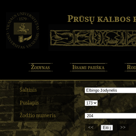
Prūsų kalbos
Žodynas
Išsami paieška
Rod
Šaltinis
Puslapis
Žodžio numeris
<<
>>