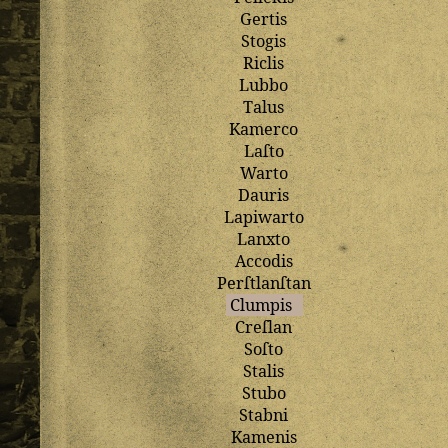
Gertis
Stogis
Riclis
Lubbo
Talus
Kamerco
Laſto
Warto
Dauris
Lapiwarto
Lanxto
Accodis
Perſtlanſtan
Clumpis
Creſlan
Soſto
Stalis
Stubo
Stabni
Kamenis