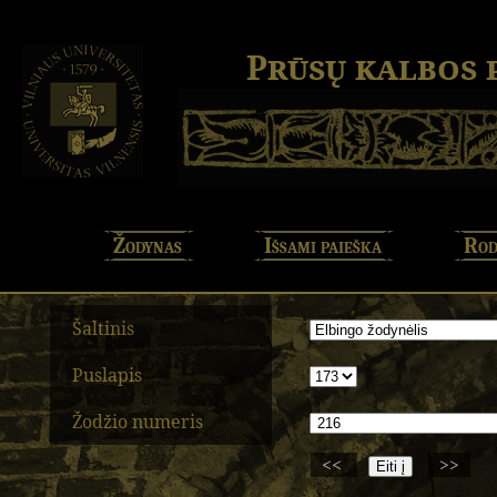
Prūsų kalbos
Žodynas
Išsami paieška
Rod
Šaltinis
Puslapis
Žodžio numeris
<<
>>