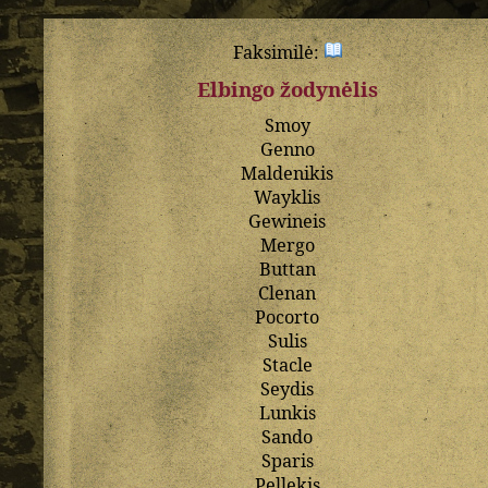
Faksimilė:
Elbingo žodynėlis
Smoy
Genno
Maldenikis
Wayklis
Gewineis
Mergo
Buttan
Clenan
Pocorto
Sulis
Stacle
Seydis
Lunkis
Sando
Sparis
Pellekis