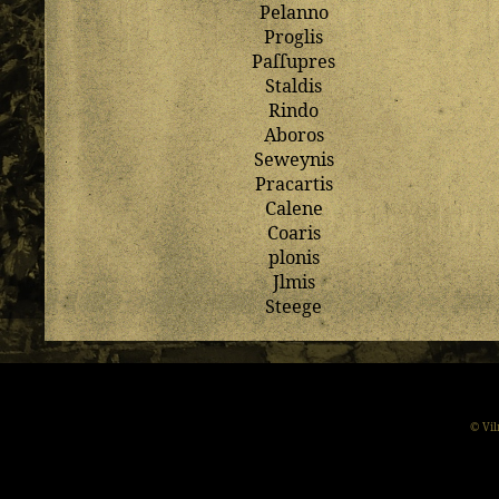
Pelanno
Proglis
Paſſupres
Staldis
Rindo
Aboros
Seweynis
Pracartis
Calene
Coaris
plonis
Jlmis
Steege
© Vil