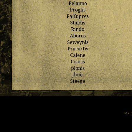
Pelanno
Proglis
Paſſupres
Staldis
Rindo
Aboros
Seweynis
Pracartis
Calene
Coaris
plonis
Jlmis
Steege
© Vil