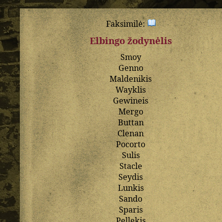
Faksimilė:
Elbingo žodynėlis
Smoy
Genno
Maldenikis
Wayklis
Gewineis
Mergo
Buttan
Clenan
Pocorto
Sulis
Stacle
Seydis
Lunkis
Sando
Sparis
Pellekis