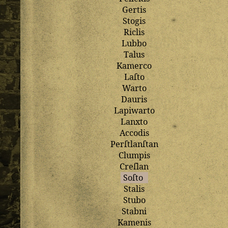
Gertis
Stogis
Riclis
Lubbo
Talus
Kamerco
Laſto
Warto
Dauris
Lapiwarto
Lanxto
Accodis
Perſtlanſtan
Clumpis
Creſlan
Soſto
Stalis
Stubo
Stabni
Kamenis