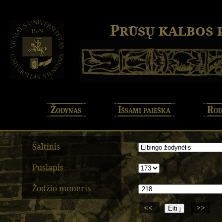
Prūsų kalbos
Žodynas
Išsami paieška
Rod
Šaltinis
Puslapis
Žodžio numeris
<<
>>