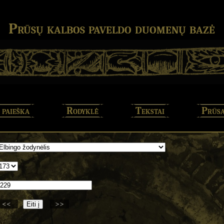
Prūsų kalbos paveldo duomenų bazė
 paieška
Rodyklė
Tekstai
Prūsa
<<
>>