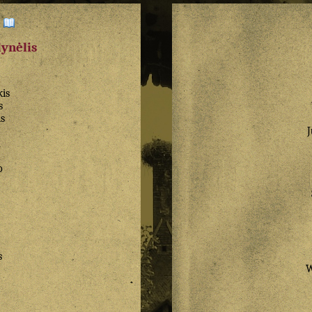
:
dynėlis
is
s
s
n
n
o
s
W