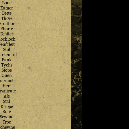
Boͤne
Kamer
Bette
Thoͤre
Groſthor
Phorte
Fenſter
ochloch
Fenſt’leit
Stuͤl
arkenſtul
Bank
Tychs
Stobe
Ouen
uermuͤer
Hert
rantrute
Aſe
Stal
Krippe
Rofe
Sewſtal
Troc
Schewne