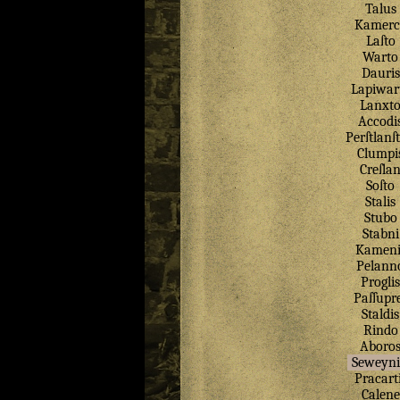
Talus
Kamerc
Laſto
Warto
Dauris
Lapiwar
Lanxt
Accodi
Perſtlanſ
Clumpi
Creſla
Soſto
Stalis
Stubo
Stabni
Kameni
Pelann
Proglis
Paſſupr
Staldis
Rindo
Aboro
Seweyni
Pracart
Calene