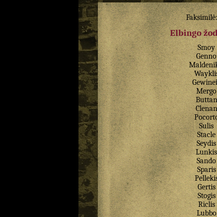
Faksimilė
Elbingo žo
Smoy
Genno
Maldenik
Waykli
Gewinei
Mergo
Butta
Clena
Pocort
Sulis
Stacle
Seydis
Lunkis
Sando
Sparis
Pelleki
Gertis
Stogis
Riclis
Lubbo