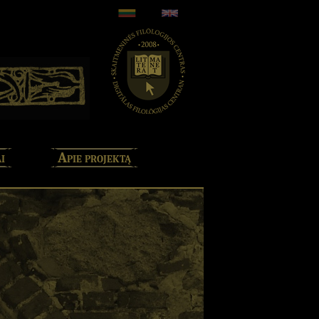
i
Apie projektą