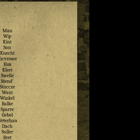
Man
Wip
Kint
Son
Knecht
Jȗcvrowe
Huͤs
Kleet
Swelle
Stend’
Stuccze
Want
Winkel
Balke
Sparre
Gebel
eͤterhan
Dach
Suller
Bret