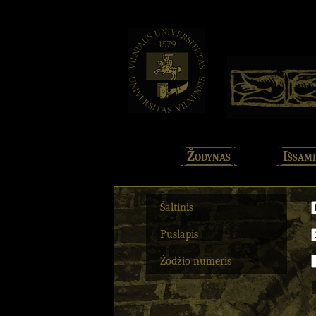
Žodynas
Išsami
Šaltinis
Puslapis
Žodžio numeris