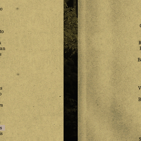
o
to
o
s
R
tan
s
n
B
s
V
o
B
es
s
s
is