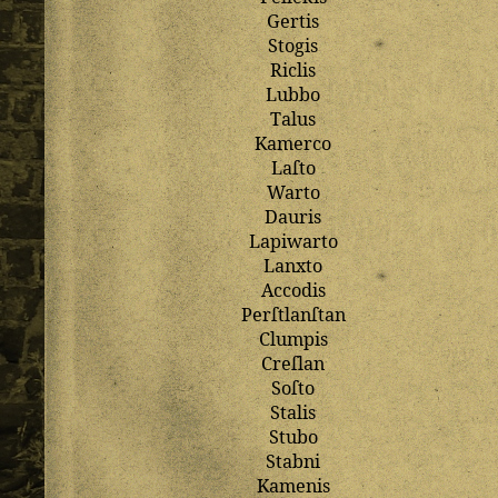
Gertis
Stogis
Riclis
Lubbo
Talus
Kamerco
Laſto
Warto
Dauris
Lapiwarto
Lanxto
Accodis
Perſtlanſtan
Clumpis
Creſlan
Soſto
Stalis
Stubo
Stabni
Kamenis