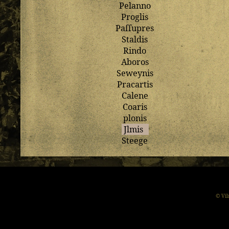
Pelanno
Proglis
Paſſupres
Staldis
Rindo
Aboros
Seweynis
Pracartis
Calene
Coaris
plonis
Jlmis
Steege
© Vil