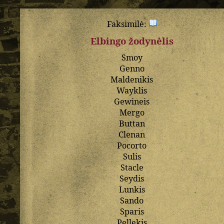
Faksimilė:
Elbingo žodynėlis
Smoy
Genno
Maldenikis
Wayklis
Gewineis
Mergo
Buttan
Clenan
Pocorto
Sulis
Stacle
Seydis
Lunkis
Sando
Sparis
Pellekis