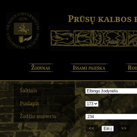
Prūsų kalbos
Žodynas
Išsami paieška
Rod
Šaltinis
Puslapis
Žodžio numeris
<<
>>