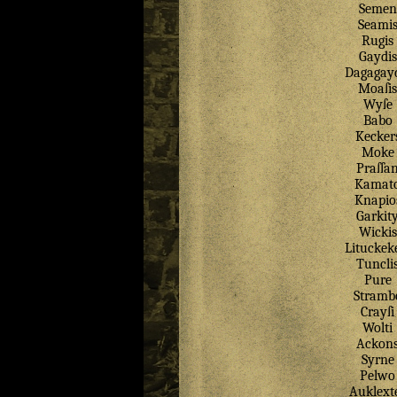
Semen
Seami
Rugis
Gaydis
Dagagay
Moaſis
Wyſe
Babo
Kecker
Moke
Praſſa
Kamat
Knapio
Garkit
Wickis
Lituckek
Tuncli
Pure
Stramb
Crayſi
Wolti
Ackon
Syrne
Pelwo
Auklext