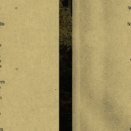
s
W
dis
S
s
n
o
s
y
ers
s
o
s
es