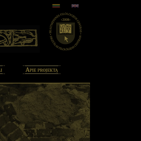
i
Apie projektą