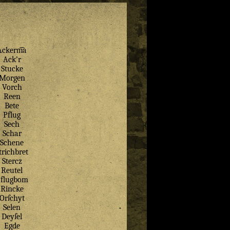
Ackerm͡a
Ack’r
Stucke
Morgen
Vorch
Reen
Bete
Pflug
Sech
Schar
Schene
trichbret
Stercz
Reutel
flugbom
Rincke
Orſchyt
Selen
Deyſel
Egde