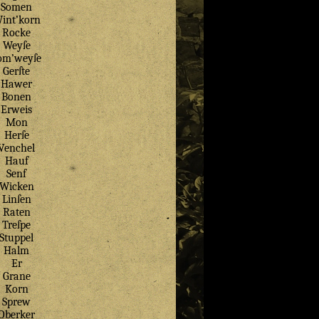
Somen
int’korn
Rocke
Weyſe
om’weyſe
Gerſte
Hawer
Bonen
Erweis
Mon
Herſe
Venchel
Hauf
Senf
Wicken
Linſen
Raten
Treſpe
Stuppel
Halm
Er
Grane
Korn
Sprew
Oberker