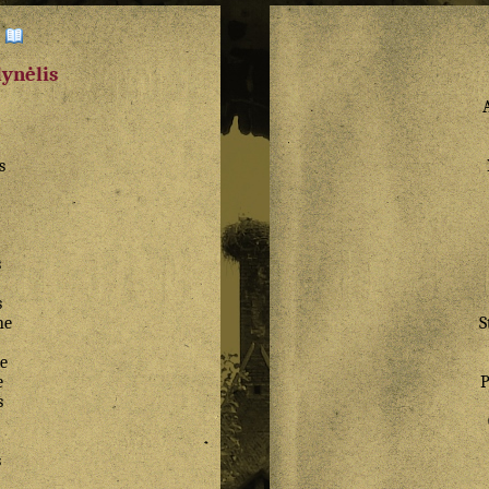
:
dynėlis
s
s
s
ne
S
e
e
P
s
s