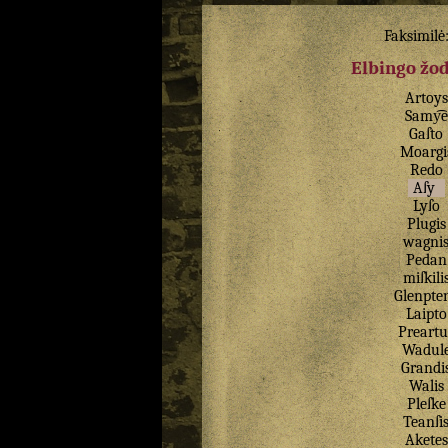
Faksimilė
Elbingo žo
Artoys
Samy͡e
Gaſto
Moargi
Redo
Aſy
Lyſo
Plugis
wagni
Pedan
miſkili
Glenpte
Laipto
Preartu
Wadul
Grandi
Walis
Pleſke
Teanſi
Aketes