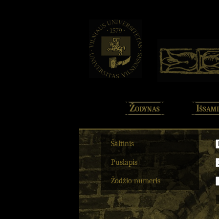
Žodynas
Išsami
Šaltinis
Puslapis
Žodžio numeris