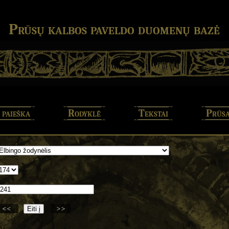
Prūsų kalbos paveldo duomenų bazė
 paieška
Rodyklė
Tekstai
Prūsa
<<
>>