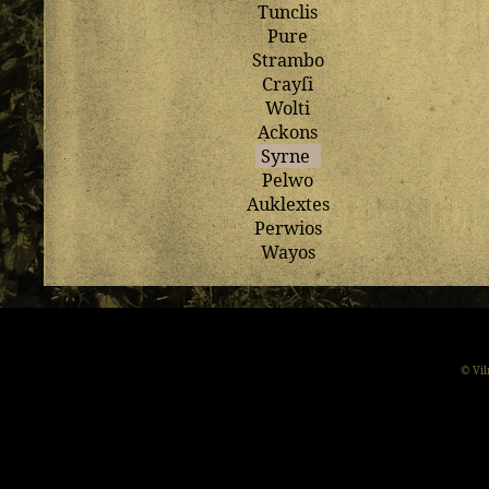
Tunclis
Pure
Strambo
Crayſi
Wolti
Ackons
Syrne
Pelwo
Auklextes
Perwios
Wayos
© Vil