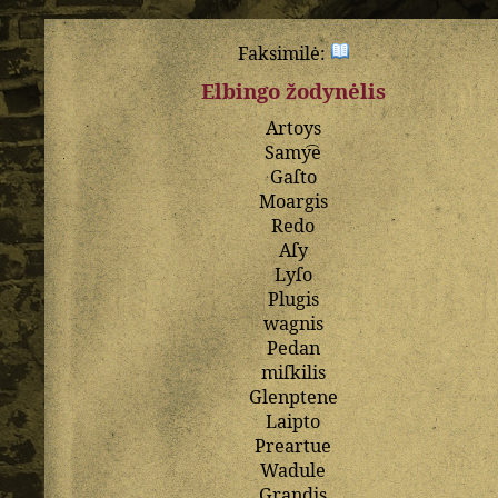
Faksimilė:
Elbingo žodynėlis
Artoys
Samy͡e
Gaſto
Moargis
Redo
Aſy
Lyſo
Plugis
wagnis
Pedan
miſkilis
Glenptene
Laipto
Preartue
Wadule
Grandis