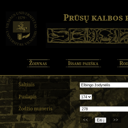
Prūsų kalbos
Žodynas
Išsami paieška
Rod
Šaltinis
Puslapis
Žodžio numeris
<<
>>