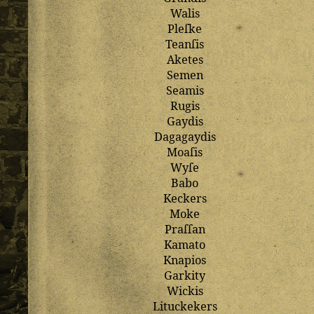
Walis
Pleſke
Teanſis
Aketes
Semen
Seamis
Rugis
Gaydis
Dagagaydis
Moaſis
Wyſe
Babo
Keckers
Moke
Praſſan
Kamato
Knapios
Garkity
Wickis
Lituckekers