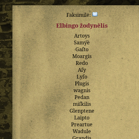
Faksimilė:
Elbingo žodynėlis
Artoys
Samy͡e
Gaſto
Moargis
Redo
Aſy
Lyſo
Plugis
wagnis
Pedan
miſkilis
Glenptene
Laipto
Preartue
Wadule
Grandis