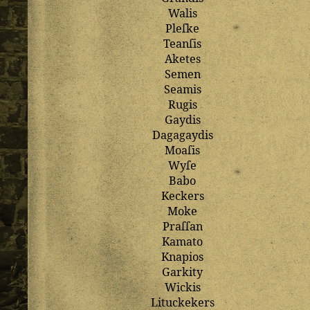
Walis
Pleſke
Teanſis
Aketes
Semen
Seamis
Rugis
Gaydis
Dagagaydis
Moaſis
Wyſe
Babo
Keckers
Moke
Praſſan
Kamato
Knapios
Garkity
Wickis
Lituckekers