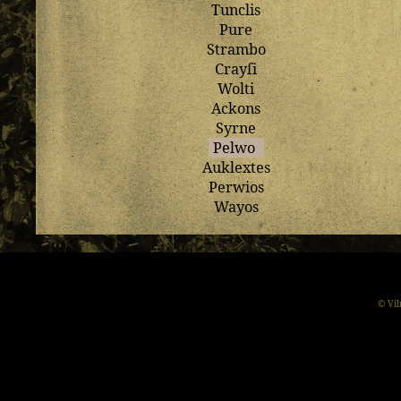
Tunclis
Pure
Strambo
Crayſi
Wolti
Ackons
Syrne
Pelwo
Auklextes
Perwios
Wayos
© Vil