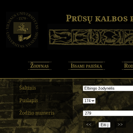
Prūsų kalbos
Žodynas
Išsami paieška
Rod
Šaltinis
Puslapis
Žodžio numeris
<<
>>