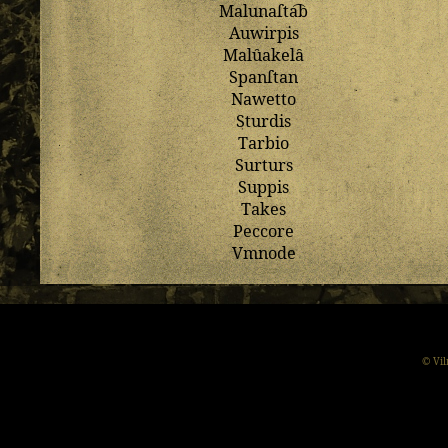
Malunaſta͡b
Auwirpis
Malȗakelȃ
Spanſtan
Nawetto
Sturdis
Tarbio
Surturs
Suppis
Takes
Peccore
Vmnode
© Vil