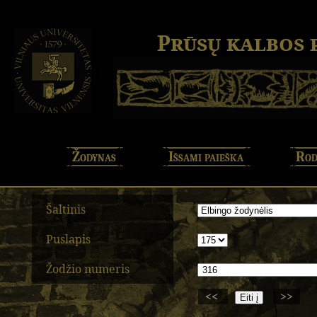
Prūsų kalbos
Žodynas
Išsami paieška
Rod
Šaltinis
Puslapis
Žodžio numeris
<<
>>