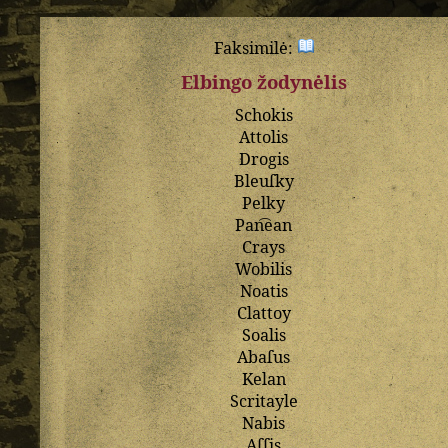
Faksimilė:
Elbingo žodynėlis
Schokis
Attolis
Drogis
Bleuſky
Pelky
Pan͡ean
Crays
Wobilis
Noatis
Clattoy
Soalis
Abaſus
Kelan
Scritayle
Nabis
Aſſis