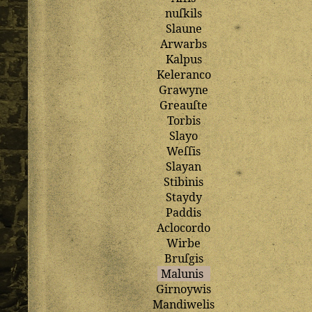
nuſkils
Slaune
Arwarbs
Kalpus
Keleranco
Grawyne
Greauſte
Torbis
Slayo
Weſſis
Slayan
Stibinis
Staydy
Paddis
Aclocordo
Wirbe
Bruſgis
Malunis
Girnoywis
Mandiwelis