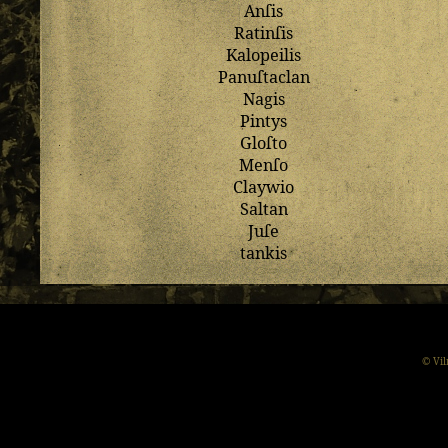
Anſis
Ratinſis
Kalopeilis
Panuſtaclan
Nagis
Pintys
Gloſto
Menſo
Claywio
Saltan
Juſe
tankis
© Vil