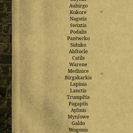
Aubirgo
Kukore
Nagotis
Swixtis
Podalis
Pantwcko
Siduko
Abſtocle
Catils
Warene
Medinice
Birgakarkis
Lapinis
Lanctis
Trumpſtis
Pagaptis
Ayſmis
Mynſowe
Galdo
Wogonis