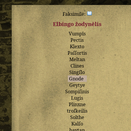
Faksimilė:
Elbingo žodynėlis
Vumpîs
Pectis
Klexto
Paſſortis
Meltan
Clines
Singſlo
Gnode
Geytye
Sompiſinis
Lugis
Plinxne
troſkeilis
Solthe
Kalſo
baytan