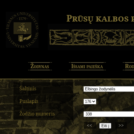
Prūsų kalbos
Žodynas
Išsami paieška
Rod
Šaltinis
Puslapis
Žodžio numeris
<<
>>