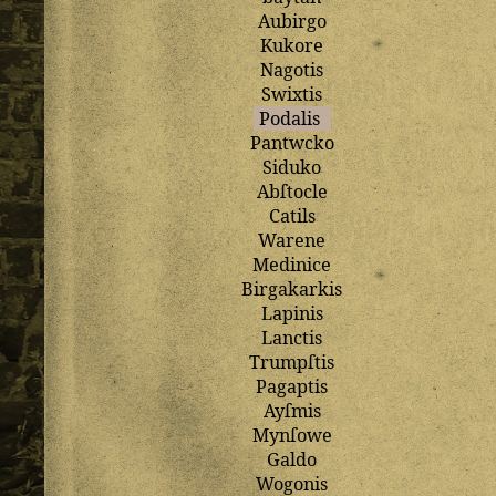
Aubirgo
Kukore
Nagotis
Swixtis
Podalis
Pantwcko
Siduko
Abſtocle
Catils
Warene
Medinice
Birgakarkis
Lapinis
Lanctis
Trumpſtis
Pagaptis
Ayſmis
Mynſowe
Galdo
Wogonis