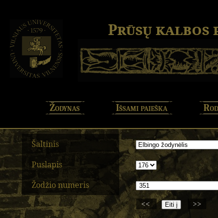
Prūsų kalbos
Žodynas
Išsami paieška
Rod
Šaltinis
Puslapis
Žodžio numeris
<<
>>