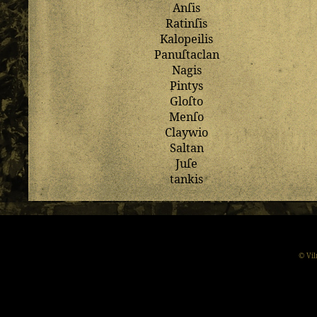
Anſis
Ratinſis
Kalopeilis
Panuſtaclan
Nagis
Pintys
Gloſto
Menſo
Claywio
Saltan
Juſe
tankis
© Vil