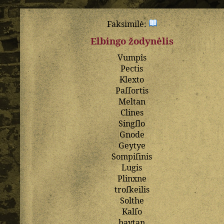
Faksimilė:
Elbingo žodynėlis
Vumpîs
Pectis
Klexto
Paſſortis
Meltan
Clines
Singſlo
Gnode
Geytye
Sompiſinis
Lugis
Plinxne
troſkeilis
Solthe
Kalſo
baytan