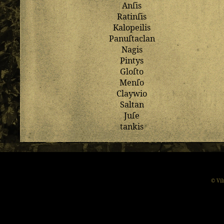
Anſis
Ratinſis
Kalopeilis
Panuſtaclan
Nagis
Pintys
Gloſto
Menſo
Claywio
Saltan
Juſe
tankis
© Vil