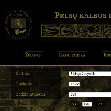
Prūsų kalbos
Žodynas
Išsami paieška
Rod
Šaltinis
Puslapis
Žodžio numeris
<<
>>