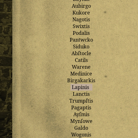
Aubirgo
Kukore
Nagotis
Swixtis
Podalis
Pantwcko
Siduko
Abſtocle
Catils
Warene
Medinice
Birgakarkis
Lapinis
Lanctis
Trumpſtis
Pagaptis
Ayſmis
Mynſowe
Galdo
Wogonis