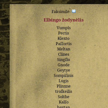
Faksimilė:
Elbingo žodynėlis
Vumpîs
Pectis
Klexto
Paſſortis
Meltan
Clines
Singſlo
Gnode
Geytye
Sompiſinis
Lugis
Plinxne
troſkeilis
Solthe
Kalſo
baytan