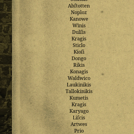
Abſtotten
Noploz
Kanowe
Wȋnis
Dulſis
Kragis
Sticlo
Kioſi
Dongo
Rikis
Konagis
Waldwico
Laukinikis
Tallokinikis
Kumetis
Kragis
Karyago
Liſcis
Artwes
Prio