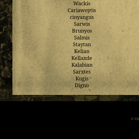
Wackis
Cariawoytis
cinyangus
Sarwis
Brunyos
Salmis
Staytan
Kelian
Kellaxde
Kalabian
Sarxtes
Kugis
Digno
© Vil