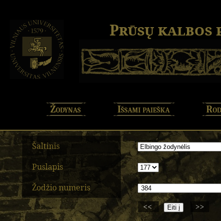
Prūsų kalbos
Žodynas
Išsami paieška
Rod
Šaltinis
Puslapis
Žodžio numeris
<<
>>