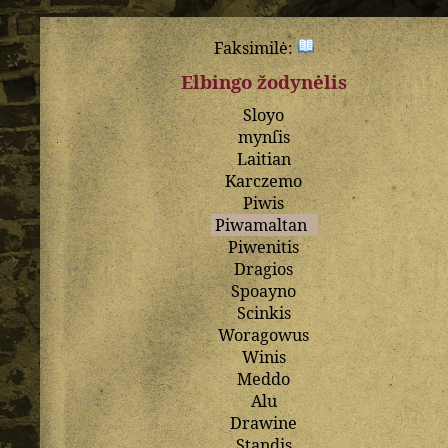
Faksimilė:
Elbingo žodynėlis
Sloyo
mynſis
Laitian
Karczemo
Piwis
Piwamaltan
Piwenitis
Dragios
Spoayno
Scinkis
Woragowus
Winis
Meddo
Alu
Drawine
Standis