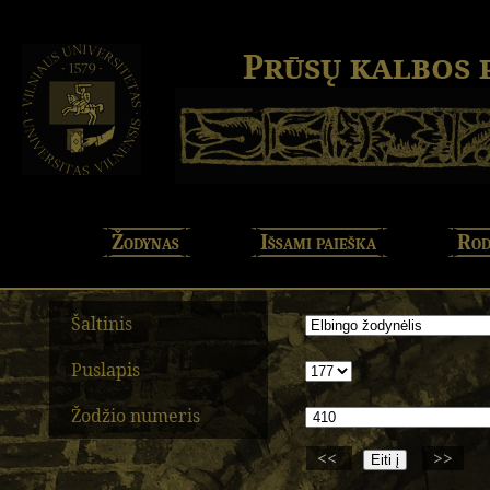
Prūsų kalbos
Žodynas
Išsami paieška
Rod
Šaltinis
Puslapis
Žodžio numeris
<<
>>