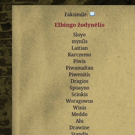
Faksimilė:
Elbingo žodynėlis
Sloyo
mynſis
Laitian
Karczemo
Piwis
Piwamaltan
Piwenitis
Dragios
Spoayno
Scinkis
Woragowus
Winis
Meddo
Alu
Drawine
Standis