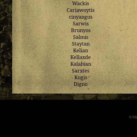
Wackis
Cariawoytis
cinyangus
Sarwis
Brunyos
Salmis
Staytan
Kelian
Kellaxde
Kalabian
Sarxtes
Kugis
Digno
© Vil