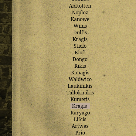
Abſtotten
Noploz
Kanowe
Wȋnis
Dulſis
Kragis
Sticlo
Kioſi
Dongo
Rikis
Konagis
Waldwico
Laukinikis
Tallokinikis
Kumetis
Kragis
Karyago
Liſcis
Artwes
Prio