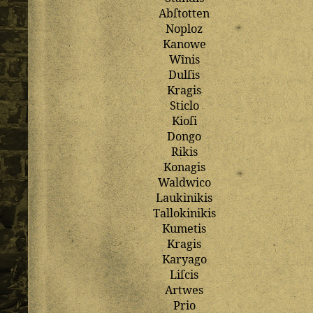
Abſtotten
Noploz
Kanowe
Wȋnis
Dulſis
Kragis
Sticlo
Kioſi
Dongo
Rikis
Konagis
Waldwico
Laukinikis
Tallokinikis
Kumetis
Kragis
Karyago
Liſcis
Artwes
Prio