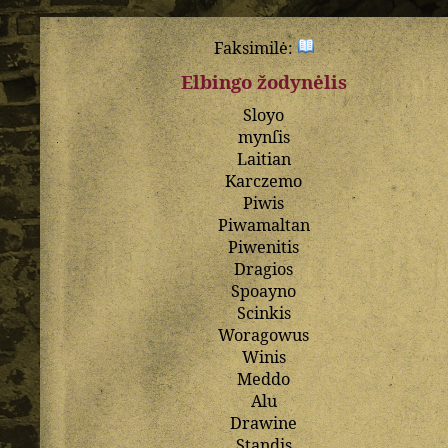
Faksimilė:
Elbingo žodynėlis
Sloyo
mynſis
Laitian
Karczemo
Piwis
Piwamaltan
Piwenitis
Dragios
Spoayno
Scinkis
Woragowus
Winis
Meddo
Alu
Drawine
Standis