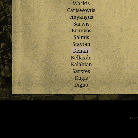
Wackis
Cariawoytis
cinyangus
Sarwis
Brunyos
Salmis
Staytan
Kelian
Kellaxde
Kalabian
Sarxtes
Kugis
Digno
© Vil