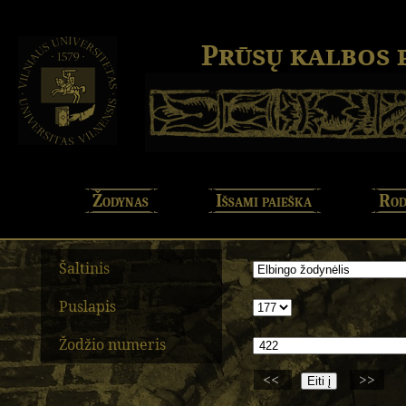
Prūsų kalbos
Žodynas
Išsami paieška
Rod
Šaltinis
Puslapis
Žodžio numeris
<<
>>