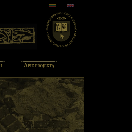
i
Apie projektą