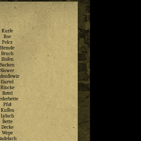
Kurſe
Roc
Pelcz
Hemde
Bruch
Hoſen
Sacken
Slower
denſlewir
Gurtel
Rincke
Buͤtel
ederbette
Pfuͤl
Kuſſen
Lylach
Bette
Decke
Wepe
Badelach