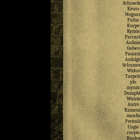
Schuwik
Keuto
Nogna
Puſne
Kurpe
Kymis
Paccari
Aulini
Galwo
Pamati
Anſalgi
Schume
Widus
Turpeli
ylo
mynix
Dumpbi
Wutris
Antre
Kameni
moaſis
Preitali
Cugis
curpis
Raples