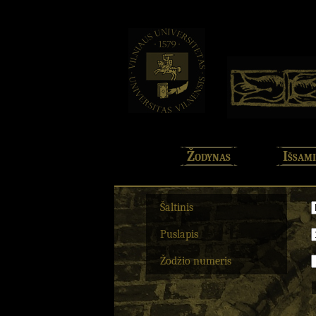
Žodynas
Išsami
Šaltinis
Puslapis
Žodžio numeris