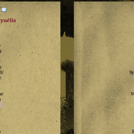
:
dynėlis
e
y
y
s
ȗb
’
Sy
e
ne
V
o
e
s