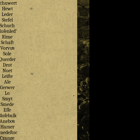
chuwert
Hewt
Leder
Stefel
Schuch
oſenled’
Rime
Schaft
Vorvuͤs
Sole
Querder
Drot
Noet
Leiſte
Ale
Gerwer
Lo
Smyt
Smede
Eſſe
loſebalk
Aneboͤs
Hamer
medeſtoc
Czange