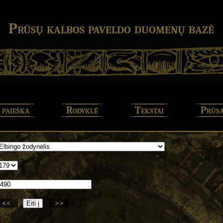
Prūsų kalbos paveldo duomenų bazė
 paieška
Rodyklė
Tekstai
Prūsa
<<
>>