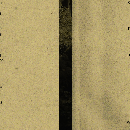
is
S
n
H
s
s
s
s
no
s
s
s
B
s
S