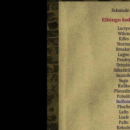
Faksimilė
Elbingo žo
Lactye
Wilnis
Kiſſes
Nurtu
Broaka
Lagno
Peade
Drimbi
Silkaſdr
Saninſl
Sagis
Kuliks
Plauxdi
Pobalſ
Balſinis
Ploaſt
Laſto
Loaſe
Paſto
Kekuli