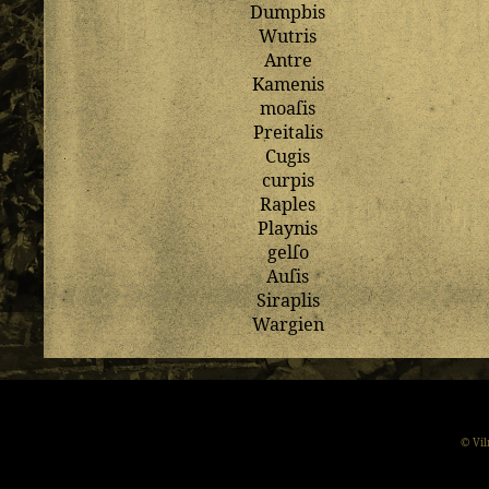
Dumpbis
Wutris
Antre
Kamenis
moaſis
Preitalis
Cugis
curpis
Raples
Playnis
gelſo
Auſis
Siraplis
Wargien
© Vil