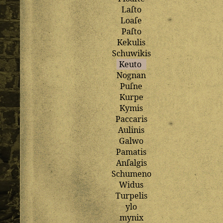
Laſto
Loaſe
Paſto
Kekulis
Schuwikis
Keuto
Nognan
Puſne
Kurpe
Kymis
Paccaris
Aulinis
Galwo
Pamatis
Anſalgis
Schumeno
Widus
Turpelis
ylo
mynix