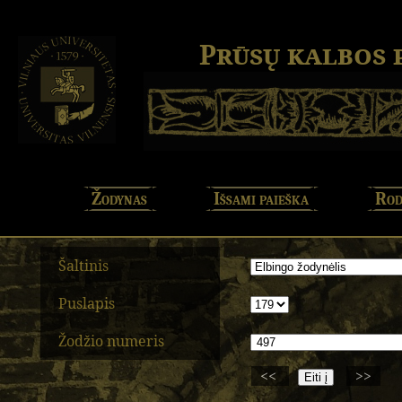
Prūsų kalbos
Žodynas
Išsami paieška
Rod
Šaltinis
Puslapis
Žodžio numeris
<<
>>