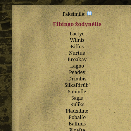
Faksimilė:
Elbingo žodynėlis
Lactye
Wilnis
Kiſſes
Nurtue
Broakay
Lagno
Peadey
Drimbis
Silkaſdrȗb
’
Saninſle
Sagis
Kuliks
Plauxdine
Pobalſo
Balſinis
Ploaſte