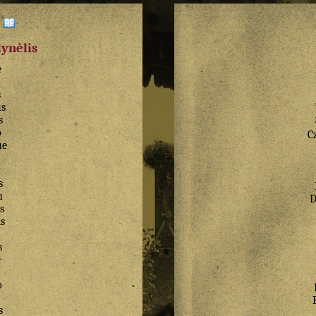
:
dynėlis
e
s
s
s
o
C
ue
s
n
D
s
s
s
e
o
s