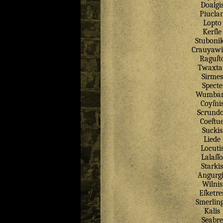
Doalgi
Piucla
Lopto
Kerſle
Stubonik
Crauyawi
Raguſt
Twaxta
Sirmes
Specte
Wumbar
Coyſni
Scrund
Coeſtu
Suckis
Liede
Locuti
Lalaſſo
Starkis
Angurgi
Wilnis
Eſketre
Smerling
Kalis
Seabre