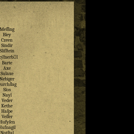
Meſſing
Bley
Czeen
Sindir
Slifſtein
zy͡merbl
Barte
Axe
Sulaxe
Nebiger
urchſlag
Slos
Nayl
Veder
Kethe
Haſpe
Veſſer
Hufyſen
Hufnagil
Notſtal