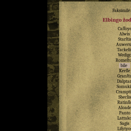
Faksimilė
Elbingo žo
Caſſoy
Alwis
Starſti
Auweru
Tackeli
Wedig
Romeſt
bile
Kerſle
Granſti
Dalpta
Somuki
Crampti
Sbeclis
Ratinſi
Aload
Panto
Lattak
Sagis
Liſytyo