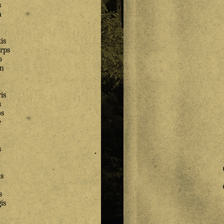
s
n
is
rps
o
n
is
s
os
e
s
s
s
is