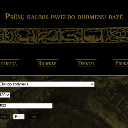
Prūsų kalbos paveldo duomenų bazė
 paieška
Rodyklė
Tekstai
Prūsa
<<
>>