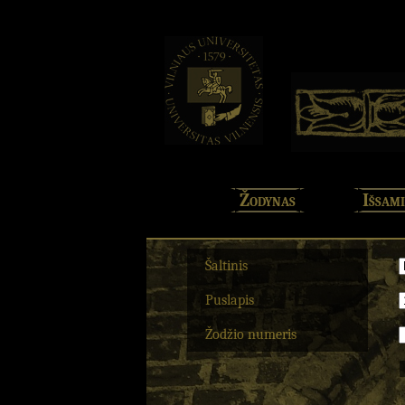
Žodynas
Išsami
Šaltinis
Puslapis
Žodžio numeris