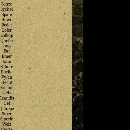
Senze
Sychel
Spate
Howe
Beder
Loſer
Loſkop
Queſte
Louge
Bat
Emer
Kam
Schere
Burſte
Vyſch
Hecht
Breſme
Lachs
Czandis
Oel
Quappe
Stoer
Smerle
Welz
Czerte