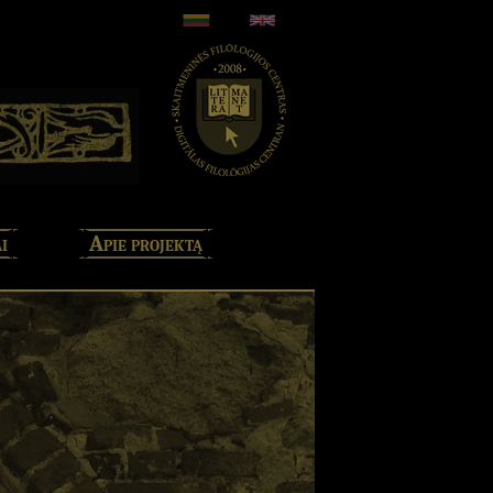
i
Apie projektą