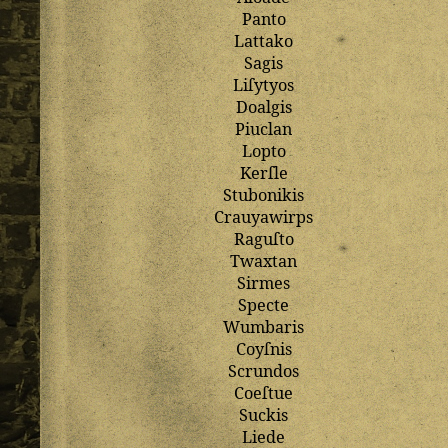
Panto
Lattako
Sagis
Liſytyos
Doalgis
Piuclan
Lopto
Kerſle
Stubonikis
Crauyawirps
Raguſto
Twaxtan
Sirmes
Specte
Wumbaris
Coyſnis
Scrundos
Coeſtue
Suckis
Liede