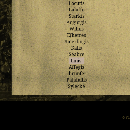
Locutis
Lalaſſo
Starkis
Angurgis
Wilnis
Eſketres
Smerlingis
Kalis
Seabre
Linis
Aſſegis
brunſe
Palaſallis
Sylecke
© Vil