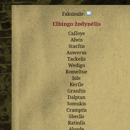
Faksimilė:
Elbingo žodynėlis
Caſſoye
Alwis
Starſtis
Auwerus
Tackelis
Wedigo
Romeſtue
bile
Kerſle
Granſtis
Dalptan
Somukis
Cramptis
Sbeclis
Ratinſis
Aloade