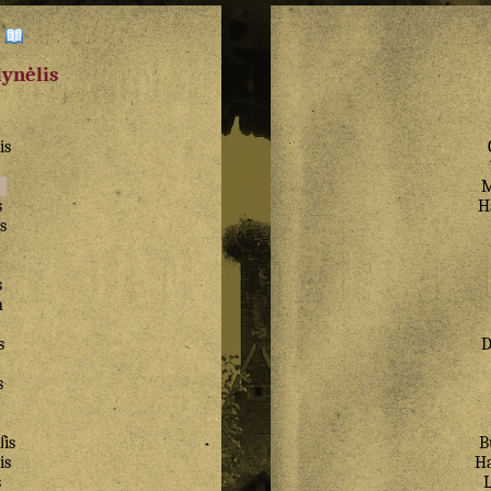
:
dynėlis
is
M
s
H
s
s
n
s
s
ſis
B
is
H
s