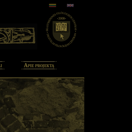
i
Apie projektą