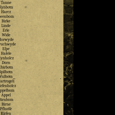
Tanne
Kynboͤm
Harcz
Jwenbom
Birke
Linde
Erle
Wide
Horwyde
ruchwyde
Eſpe
Haſele
Eynholcz
Dorn
Ebirboͤm
Spilboͤm
Vulboͤm
artrogel͡i
rſenholcz
ppelbom
Appel
Birnbom
Birne
Pflum͡e
Kirſen