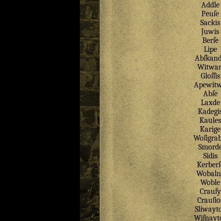
Addle
Peuſe
Sackis
Juwis
Berſe
Lipe
Abſkan
Witwa
Gloſſis
Apewit
Abſe
Laxde
Kadegi
Kaules
Karige
Woſigrab
Smord
Sidis
Kerberſ
Wobaln
Woble
Crauſy
Crauſio
Sliwayt
Wiſnayt