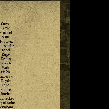
Carpe
Bleye
Grundel
Stint
ut’loſen
alpviſchz
Tobel
Rape
Krebis
Durſch
Walt
Puſch
Dameraw
Heyde
Eche
Echele
Buche
uchecker
aynbuche
Leynboͤm