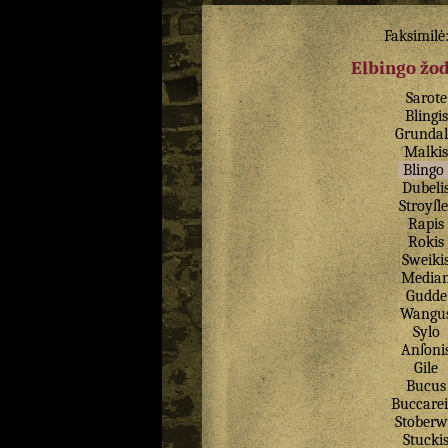
Faksimilė
Elbingo žo
Sarote
Blingis
Grundal
Malkis
Blingo
Dubeli
Stroyſle
Rapis
Rokis
Sweiki
Media
Gudde
Wangu
Sylo
Anſoni
Gile
Bucus
Buccarei
Stoberw
Stucki