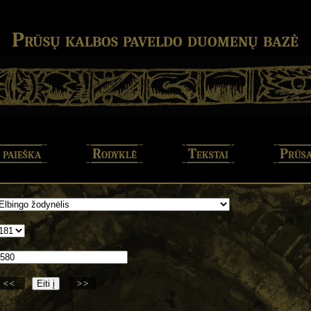
Prūsų kalbos paveldo duomenų bazė
 paieška
Rodyklė
Tekstai
Prūsa
<<
>>