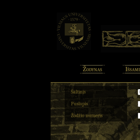
Žodynas
Išsami
Šaltinis
Puslapis
Žodžio numeris