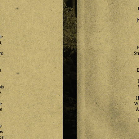
de
n
wo
St
s
is
e
H
e
Wi
e
A
s
os
os