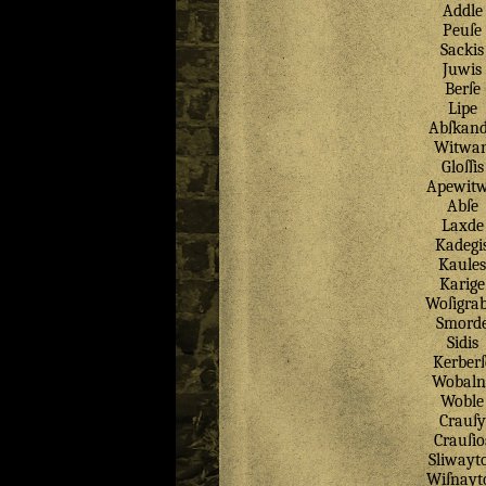
Addle
Peuſe
Sackis
Juwis
Berſe
Lipe
Abſkan
Witwa
Gloſſis
Apewit
Abſe
Laxde
Kadegi
Kaules
Karige
Woſigrab
Smord
Sidis
Kerberſ
Wobaln
Woble
Crauſy
Crauſio
Sliwayt
Wiſnayt