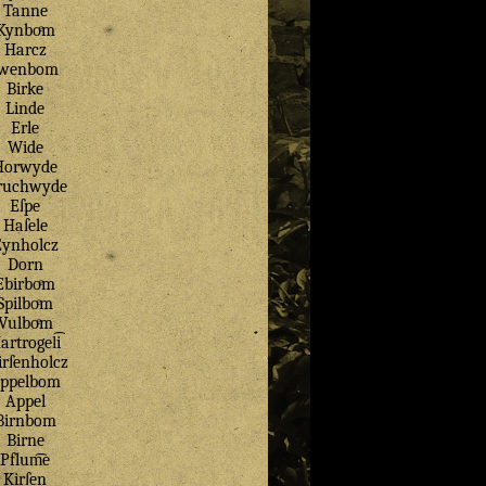
Tanne
Kynboͤm
Harcz
Jwenbom
Birke
Linde
Erle
Wide
Horwyde
ruchwyde
Eſpe
Haſele
Eynholcz
Dorn
Ebirboͤm
Spilboͤm
Vulboͤm
artrogel͡i
rſenholcz
ppelbom
Appel
Birnbom
Birne
Pflum͡e
Kirſen