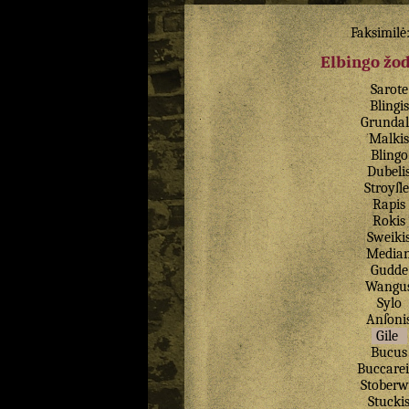
Faksimilė
Elbingo žo
Sarote
Blingis
Grundal
Malkis
Blingo
Dubeli
Stroyſle
Rapis
Rokis
Sweiki
Media
Gudde
Wangu
Sylo
Anſoni
Gile
Bucus
Buccarei
Stoberw
Stucki