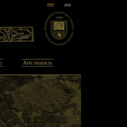
i
Apie projektą