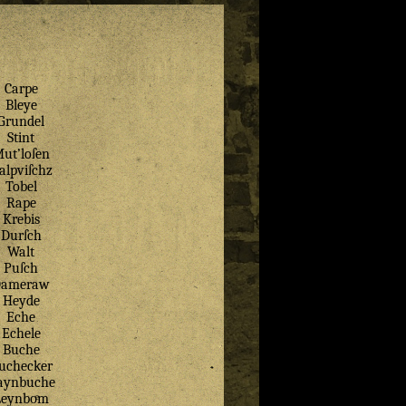
Carpe
Bleye
Grundel
Stint
ut’loſen
alpviſchz
Tobel
Rape
Krebis
Durſch
Walt
Puſch
Dameraw
Heyde
Eche
Echele
Buche
uchecker
aynbuche
Leynboͤm