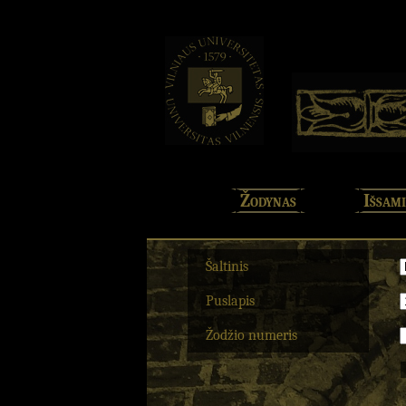
Žodynas
Išsami
Šaltinis
Puslapis
Žodžio numeris