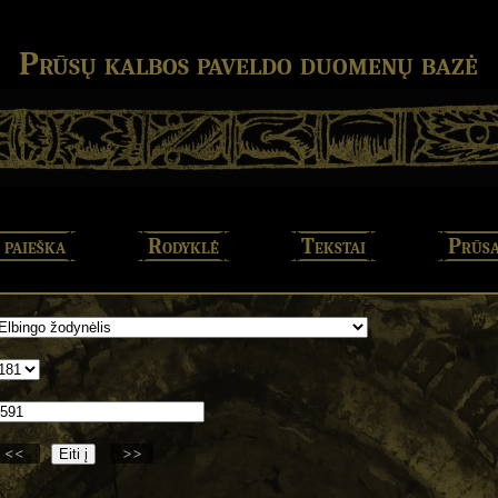
Prūsų kalbos paveldo duomenų bazė
 paieška
Rodyklė
Tekstai
Prūsa
<<
>>