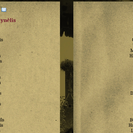
:
dynėlis
is
M
s
H
s
s
n
s
s
ſis
B
is
H
s