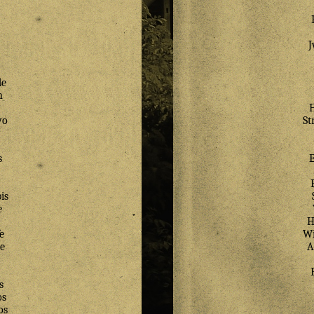
de
n
wo
St
s
is
e
H
e
Wi
e
A
s
os
os