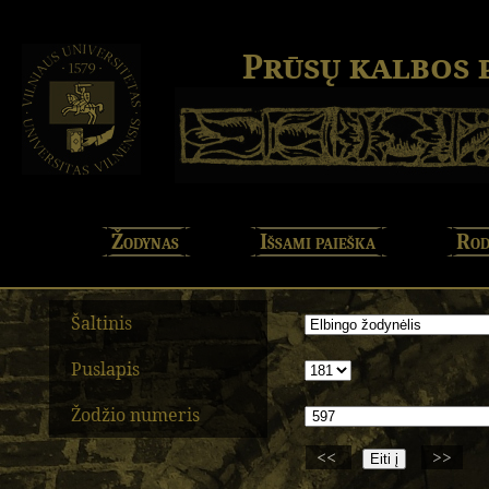
Prūsų kalbos
Žodynas
Išsami paieška
Rod
Šaltinis
Puslapis
Žodžio numeris
<<
>>