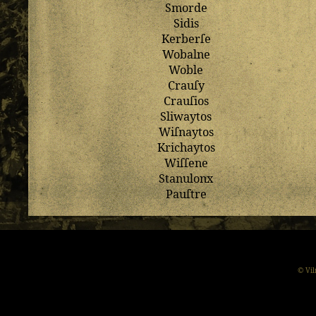
Smorde
Sidis
Kerberſe
Wobalne
Woble
Crauſy
Crauſios
Sliwaytos
Wiſnaytos
Krichaytos
Wiſſene
Stanulonx
Pauſtre
© Vil