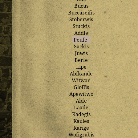
Bucus
Buccareiſis
Stoberwis
Stuckis
Addle
Peuſe
Sackis
Juwis
Berſe
Lipe
Abſkande
Witwan
Gloſſis
Apewitwo
Abſe
Laxde
Kadegis
Kaules
Karige
Woſigrabis