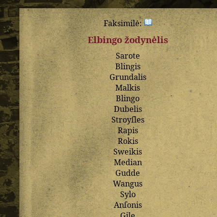
Faksimilė:
Elbingo žodynėlis
Sarote
Blingis
Grundalis
Malkis
Blingo
Dubelis
Stroyſles
Rapis
Rokis
Sweikis
Median
Gudde
Wangus
Sylo
Anſonis
Gile